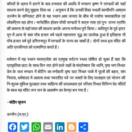
कौरवों से ध्रुत में हारने के बाद वनवास की अवधि में भगवान कृष्ण ने पाण्डवों को यहॉ
साधना करने हेतु सुझाव दिया था । अनुमान है कि उनकी विद्या स्थली सान्दीपनि आश्रम
उज्जैन के सन्निकट होने से यह स्थान आम जनता के बीच भी पर्याप्त चमत्कारिक एवं
लोकप्रिय रहा होगा। मार्गदर्शित होकर पॉचों पाण्डवों ने शत्रु नाश एवं पुनः राज्य प्राप्ति
की कामना से यहॉ माता की साधना करके अपना मनोरथ पूर्ण किया। कलियुग के पूर्व द्वापर
युग में आज से सवा पॉच हजार वर्ष पहले महाभारत युद्ध का उल्लेख हुआ है इतिहास भी
पॉच हजार वर्ष पूर्व हस्तिनापुर में पाण्डवों के राज्य का साक्षी है। दोनों तथ्य इस मंदिर की
अति प्राचीनता को प्रमाणित करते है।
वर्तमान में यह स्थान मध्यप्रदेश का प्रमुख पर्यटन स्थल घोषित हो चुका हैं यहा कि
प्राकृतिक छटा के साथ दिन रात होने वाले यज्ञों के मंत्रोच्चार कि ध्वनि, पृष्ठ भाग स्थित
डेम के जल भण्डार में बोटिंग का मनोहारी दृष्य घाट स्थित पार्क में फूलों की बहार, संत
निवास, धर्मशाला में आवास तथा नवरात्रि पर्व पर भक्तों के लिए फलाहार एवं भोजन की
निःशुल्क सुविधा फूलहार तथा साहित्य की उपलब्धता एवं परिसर स्थित विभिन्न देव मंदिरों
के साथ यह मंदिर जन जन के आकर्षण का केन्द्र बन गया है।
-संदीप सृजन
उज्जैन (म.प्र.)
F
T
W
E
Li
B
S