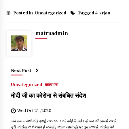
a
w
h
m
n
lo
h
c
it
at
ai
k
g
ar
Posted in
Uncategorized
Tagged #
srjan
e
te
s
l
e
g
e
b
r
A
dI
er
matruadmin
o
p
n
o
p
k
Next Post
Uncategorized
काव्यभाषा
मोदी जी का कोरोना से संबधित संदेश
Wed Oct 21 , 2020
जब तक न आवे कोई दवाई, तब तक न करे कोई ढिलाई। दो गज की रकखो सबसे
दूरी, कोरोना से ये बचाव है जरूरी। मास्क अपने मुंह पर तुम लगाओ, कोरोना को