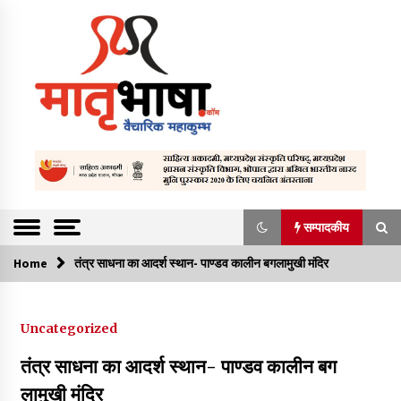
S
k
i
p
t
o
c
o
Vaicharik mahakumbh
Matrubhasha
n
t
a.com | Hindi
e
Literature We
n
सम्पादकीय
t
bsite | Literatu
Home
सम्पादकीय
तंत्र साधना का आदर्श स्थान- पाण्डव कालीन बगलामुखी मंदिर
re Content |
हिन्दी साहित्यिक
संकट में है अख़बार, भविष्य अधर में
Uncategorized
वेबसाईट | हिन्दी |
March 26, 2023
तंत्र साधना का आदर्श स्थान- पाण्डव कालीन बग
साहित्य समाचार
लामुखी मंदिर