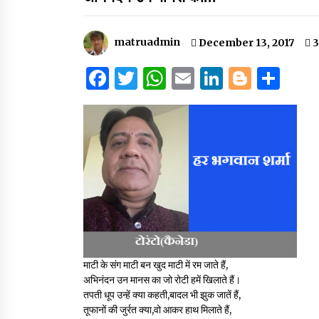
matruadmin
December 13, 2017
3
हिन्दी कवि सम्मेलन आज भी अकेला है ओम जी 
बिना….
F
T
W
E
Li
B
S
July 7, 2023
a
w
h
m
n
lo
h
c
it
at
ai
k
g
ar
e
te
s
l
e
g
e
b
r
A
dI
er
o
p
n
o
p
k
माटी के संग माटी बन खुद माटी में रम जाते हैं,
अभिनंदन उन मानस का जो रोटी हमें खिलाते हैं।
तपती धूप उन्हें क्या कहती,बादल भी झुक जातें हैं,
तूफानों की जुर्रत क्या,वो आकर हाथ मिलाते हैं,