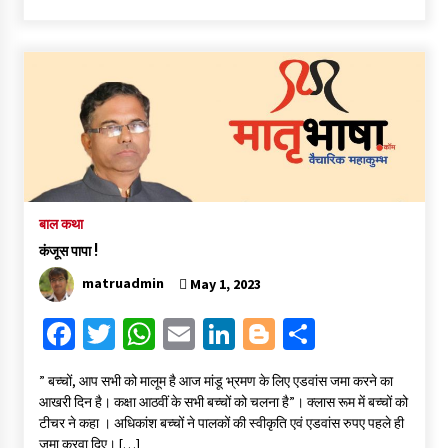
b
tt
at
ai
ke
gg
ar
o
er
sA
l
dI
er
e
o
p
n
k
p
बाल कथा
कंजूस पापा !
matruadmin
May 1, 2023
Fa
T
W
E
Li
Bl
S
ce
wi
h
m
n
o
h
” बच्चों, आप सभी को मालूम है आज मांडू भ्रमण के लिए एडवांस जमा करने का
b
tt
at
ai
ke
gg
ar
आखरी दिन है। कक्षा आठवीं के सभी बच्चों को चलना है”। क्लास रूम में बच्चों को
o
er
sA
l
dI
er
e
टीचर ने कहा । अधिकांश बच्चों ने पालकों की स्वीकृति एवं एडवांस रुपए पहले ही
जमा करवा दिए। […]