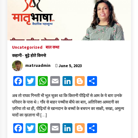
संकट में विज्ञान पत्रिकाओं का भविष्य
April 8, 2023
Uncategorized
बाल कथा
पत्रकारिता की राजधानी का हस्ताक्षर इंदौर प्रेस क्लब
April 8, 2023
कहानी- बूढ़े होते किस्से
matruadmin
June 5, 2023
Fa
T
W
E
Li
Bl
S
हिन्दी कवि सम्मेलन आज भी अकेला है ओम जी के बिना….
July 7, 2023
ce
wi
h
m
n
o
h
अब तो राघव गिनती भी भूल चुका था कि कितनी पीढ़ियों से आम के ये बाग़ उनके
b
tt
at
ai
ke
gg
ar
परिवार के पास थे। गाँव से बाहर पच्चीस बीघे का बाग़, अतिरिक्त आमदनी का
o
er
sA
l
dI
er
e
ज़रिया तो था ही, पीढ़ियों से खानदान के बच्चों के बचपन का साक्षी, सखा, अमूल्य
यादों का ख़ज़ाना भी […]
o
p
n
Fa
T
W
E
Li
Bl
S
k
p
ce
wi
h
m
n
o
h