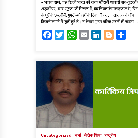
● भावना शर्मा, नई दिल्ली भारत की सत्तर फ़ीसदी आबादी पान-गुटखों 
b
tt
at
ai
ke
gg
ar
अड्डों पर, चाय सुट्टा की गिरफ़्त में, हैवानियत के मकड़जाल में, सि
o
er
sA
l
dI
er
e
के धुएँ के छल्लों में, गुमटी-चौराहों के ठिकानों पर लगातार अपने जीवन
ठिकाने लगाने में जुटी हुई है। न केवल पुरूष बल्कि उतनी ही संख्या 
o
p
n
Fa
T
W
E
Li
Bl
S
k
p
ce
wi
h
m
n
o
h
b
tt
at
ai
ke
gg
ar
o
er
sA
l
dI
er
e
o
p
n
k
p
Uncategorized
चर्चा
नैतिक शिक्षा
राष्ट्रीय