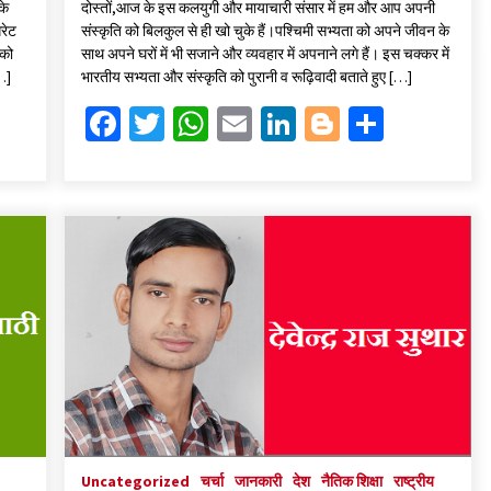
के
दोस्तों,आज के इस कलयुगी और मायाचारी संसार में हम और आप अपनी
b
tt
at
ai
ke
gg
ar
गरेट
संस्कृति को बिलकुल से ही खो चुके हैं।पश्चिमी सभ्यता को अपने जीवन के
o
er
sA
l
dI
er
e
 को
साथ अपने घरों में भी सजाने और व्यवहार में अपनाने लगे हैं। इस चक्कर में
[…]
भारतीय सभ्यता और संस्कृति को पुरानी व रूढ़िवादी बताते हुए […]
o
p
n
Fa
T
W
E
Li
Bl
S
k
p
ce
wi
h
m
n
o
h
b
tt
at
ai
ke
gg
ar
o
er
sA
l
dI
er
e
o
p
n
k
p
Uncategorized
चर्चा
जानकारी
देश
नैतिक शिक्षा
राष्ट्रीय