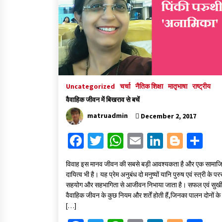
Uncategorized
चर्चा
नैतिक शिक्षा
मातृभाषा
राष्ट्रीय
वैवाहिक जीवन में बिखराव से बचें
matruadmin
December 2, 2017
Fa
T
W
E
Li
Bl
S
ce
wi
h
m
n
o
h
विवाह इस मानव जीवन की सबसे बड़ी आवश्यकता है और एक सामाज
b
tt
at
ai
ke
gg
ar
दायित्व भी है। यह प्रेम अनुबंध दो मनुष्यों यानि पुरुष एवं स्त्री के पर
o
er
sA
l
dI
er
e
सहयोग और सहभागिता से आजीवन निभाया जाता है। सफल एवं सुख
वैवाहिक जीवन के कुछ नियम और शर्तें होती हैं,जिनका पालन दोनों के
o
p
n
[…]
k
p