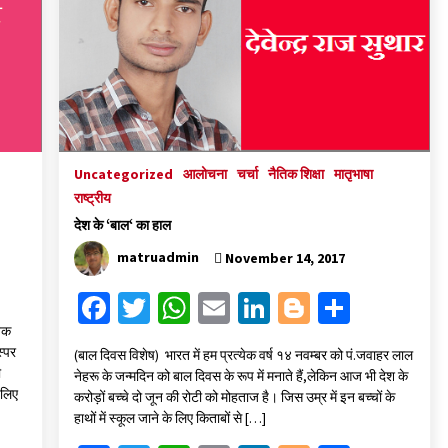
k
p
Uncategorized
आलोचना
चर्चा
नैतिक शिक्षा
मातृभाषा
राष्ट्रीय
देश के ‘बाल‘ का हाल
matruadmin
November 14, 2017
Fa
T
W
E
Li
Bl
S
ce
wi
h
m
n
o
h
िक
स्पर
(बाल दिवस विशेष) भारत में हम प्रत्येक वर्ष १४ नवम्बर को पं.जवाहर लाल
b
tt
at
ai
ke
gg
ar
ी
नेहरू के जन्मदिन को बाल दिवस के रूप में मनाते हैं,लेकिन आज भी देश के
o
er
sA
l
dI
er
e
 लिए
करोड़ों बच्चे दो जून की रोटी को मोहताज है। जिस उम्र में इन बच्चों के
हाथों में स्कूल जाने के लिए किताबों से […]
o
p
n