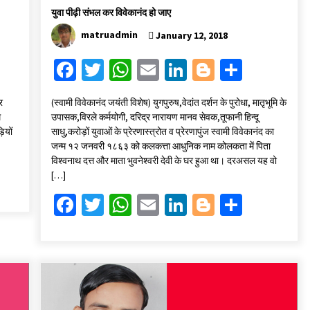
युवा पीढ़ी संभल कर विवेकानंद हो जाए
matruadmin
January 12, 2018
Fa
T
W
E
Li
Bl
S
ce
wi
h
m
n
o
h
र
(स्वामी विवेकानंद जयंती विशेष) युगपुरुष,वेदांत दर्शन के पुरोधा, मातृभूमि के
b
tt
at
ai
ke
gg
ar
म
उपासक,विरले कर्मयोगी, दरिद्र नारायण मानव सेवक,तूफानी हिन्दू
o
er
sA
l
dI
er
e
ियों
साधु,करोड़ों युवाओं के प्रेरणास्त्रोत व प्रेरणापुंज स्वामी विवेकानंद का
जन्म १२ जनवरी १८६३ को कलकत्ता आधुनिक नाम कोलकता में पिता
o
p
n
विश्वनाथ दत्त और माता भुवनेश्वरी देवी के घर हुआ था। दरअसल यह वो
k
p
[…]
Fa
T
W
E
Li
Bl
S
ce
wi
h
m
n
o
h
b
tt
at
ai
ke
gg
ar
o
er
sA
l
dI
er
e
o
p
n