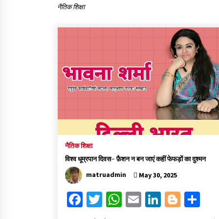
नैतिक शिक्षा
हिन्दी कवि सम्मेलन आज भी अकेला है ओम जी 
बिना….
July 7, 2023
नैतिक शिक्षा
विश्व धूम्रपान दिवस- फ़ैशन न बन जाएं कहीं फेफड़ों का दुश्मन
matruadmin
May 30, 2025
Fa
T
W
E
Li
Bl
S
ce
wi
h
m
n
o
h