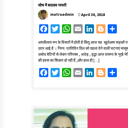
सोच में बदलाव जरूरी
matruadmin
April 30, 2018
Fa
T
W
E
Li
Bl
S
ce
wi
h
m
n
o
h
अश्लीलता मन के विचारों में होती है किंतु आज यह खुलेआम सड़कों प
b
tt
at
ai
ke
gg
ar
उतर आई है । नित्य प्रतिदिन दिल को दहला देने वाली घटनाएं मासू
o
er
sA
l
dI
er
e
अबोध बेटियों से लेकर परिपक्व , अधेड़ , वृद्धा आज वासना के भूखे भेड़
की हवस का शिकार हो रही हैं ,और हाल ही […]
o
p
n
Fa
T
W
E
Li
Bl
S
k
p
ce
wi
h
m
n
o
h
b
tt
at
ai
ke
gg
ar
o
er
sA
l
dI
er
e
o
p
n
k
p