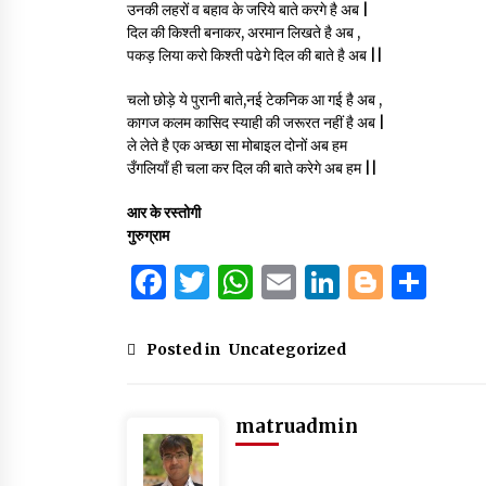
उनकी लहरों व बहाव के जरिये बाते करगे है अब |
दिल की किश्ती बनाकर, अरमान लिखते है अब ,
पकड़ लिया करो किश्ती पढेगे दिल की बाते है अब ||
चलो छोड़े ये पुरानी बाते,नई टेकनिक आ गई है अब ,
कागज कलम कासिद स्याही की जरूरत नहीं है अब |
ले लेते है एक अच्छा सा मोबाइल दोनों अब हम
उँगलियाँ ही चला कर दिल की बाते करेगे अब हम ||
आर के रस्तोगी
गुरुग्राम
F
T
W
E
Li
B
S
a
w
h
m
n
lo
h
c
it
at
ai
k
g
ar
Posted in
Uncategorized
e
te
s
l
e
g
e
b
r
A
dI
er
matruadmin
o
p
n