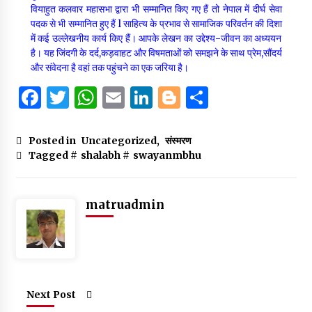
वियाहुत कलवार महासभा द्वारा भी सम्मानित किए गए हैं तो नेपाल में दीर्घ सेवा
पदक से भी सम्मानित हुए हैं l साहित्य के प्रभाव से सामाजिक परिवर्तन की दिशा
में कई उल्लेखनीय कार्य किए हैं। आपके लेखन का उद्देश्य-जीवन का अध्ययन
है। यह जिंदगी के दर्द,कड़वाहट और विषमताओं को समझने के साथ प्रेम,सौंदर्य
और संवेदना है वहां तक पहुंचने का एक जरिया है।
F
T
W
E
Li
B
S
a
w
h
m
n
lo
h
c
it
at
ai
k
g
ar
Posted in
Uncategorized
,
संस्मरण
Tagged #
shalabh
#
swayanmbhu
e
te
s
l
e
g
e
b
r
A
dI
er
o
p
n
matruadmin
o
p
k
Next Post