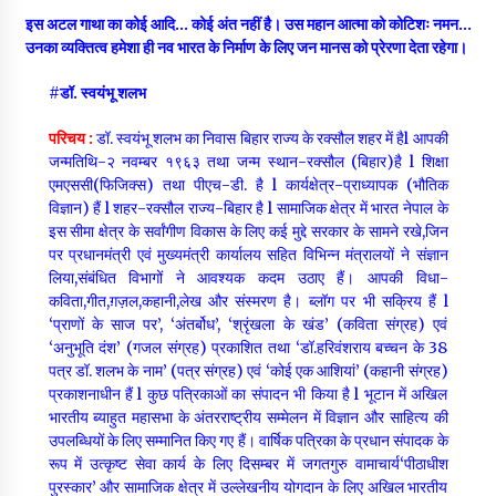
इस अटल गाथा का कोई आदि… कोई अंत नहीं है। उस महान आत्मा को कोटिशः नमन…
उनका व्यक्तित्व हमेशा ही नव भारत के निर्माण के लिए जन मानस को प्रेरणा देता रहेगा।
#डॉ. स्वयंभू शलभ
परिचय :
डॉ. स्वयंभू शलभ का निवास बिहार राज्य के रक्सौल शहर में हैl आपकी
जन्मतिथि-२ नवम्बर १९६३ तथा जन्म स्थान-रक्सौल (बिहार)है l शिक्षा
एमएससी(फिजिक्स) तथा पीएच-डी. है l कार्यक्षेत्र-प्राध्यापक (भौतिक
विज्ञान) हैं l शहर-रक्सौल राज्य-बिहार है l सामाजिक क्षेत्र में भारत नेपाल के
इस सीमा क्षेत्र के सर्वांगीण विकास के लिए कई मुद्दे सरकार के सामने रखे,जिन
पर प्रधानमंत्री एवं मुख्यमंत्री कार्यालय सहित विभिन्न मंत्रालयों ने संज्ञान
लिया,संबंधित विभागों ने आवश्यक कदम उठाए हैं। आपकी विधा-
कविता,गीत,ग़ज़ल,कहानी,लेख और संस्मरण है। ब्लॉग पर भी सक्रिय हैं l
‘प्राणों के साज पर’, ‘अंतर्बोध’, ‘श्रृंखला के खंड’ (कविता संग्रह) एवं
‘अनुभूति दंश’ (गजल संग्रह) प्रकाशित तथा ‘डॉ.हरिवंशराय बच्चन के 38
पत्र डॉ. शलभ के नाम’ (पत्र संग्रह) एवं ‘कोई एक आशियां’ (कहानी संग्रह)
प्रकाशनाधीन हैं l कुछ पत्रिकाओं का संपादन भी किया है l भूटान में अखिल
भारतीय ब्याहुत महासभा के अंतरराष्ट्रीय सम्मेलन में विज्ञान और साहित्य की
उपलब्धियों के लिए सम्मानित किए गए हैं। वार्षिक पत्रिका के प्रधान संपादक के
रूप में उत्कृष्ट सेवा कार्य के लिए दिसम्बर में जगतगुरु वामाचार्य‘पीठाधीश
पुरस्कार’ और सामाजिक क्षेत्र में उल्लेखनीय योगदान के लिए अखिल भारतीय