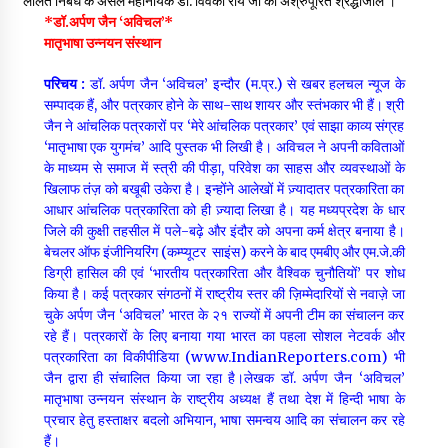
ललित निबंध के असल महानायक डॉ. विवेकी रॉय जी को अश्रुपूरित श्रद्धांजलि ।
*डॉ.अर्पण जैन ‘अविचल’*
मातृभाषा उन्नयन संस्थान
परिचय :
डॉ. अर्पण जैन ‘अविचल’
इन्दौर (म.प्र.) से खबर हलचल न्यूज के
सम्पादक हैं, और पत्रकार होने के साथ-साथ शायर और स्तंभकार भी हैं। श्री
जैन ने आंचलिक पत्रकारों पर ‘मेरे आंचलिक पत्रकार’ एवं साझा काव्य संग्रह
‘मातृभाषा एक युगमंच’ आदि पुस्तक भी लिखी है। अविचल ने अपनी कविताओं
के माध्यम से समाज में स्त्री की पीड़ा, परिवेश का साहस और व्यवस्थाओं के
खिलाफ तंज़ को बखूबी उकेरा है। इन्होंने आलेखों में ज़्यादातर पत्रकारिता का
आधार आंचलिक पत्रकारिता को ही ज़्यादा लिखा है। यह मध्यप्रदेश के धार
जिले की कुक्षी तहसील में पले-बढ़े और इंदौर को अपना कर्म क्षेत्र बनाया है।
बेचलर ऑफ इंजीनियरिंग (कम्प्यूटर साइंस) करने के बाद एमबीए और एम.जे.की
डिग्री हासिल की एवं ‘भारतीय पत्रकारिता और वैश्विक चुनौतियों’ पर शोध
किया है। कई पत्रकार संगठनों में राष्ट्रीय स्तर की ज़िम्मेदारियों से नवाज़े जा
चुके अर्पण जैन ‘अविचल’ भारत के २१ राज्यों में अपनी टीम का संचालन कर
रहे हैं। पत्रकारों के लिए बनाया गया भारत का पहला सोशल नेटवर्क और
पत्रकारिता का विकीपीडिया (www.IndianReporters.com) भी
जैन द्वारा ही संचालित किया जा रहा है।लेखक डॉ. अर्पण जैन ‘अविचल’
मातृभाषा उन्नयन संस्थान के राष्ट्रीय अध्यक्ष हैं तथा देश में हिन्दी भाषा के
प्रचार हेतु हस्ताक्षर बदलो अभियान, भाषा समन्वय आदि का संचालन कर रहे
हैं।