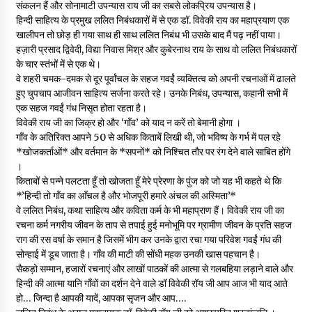
संकलन हैं और सोनामाटी उपन्यास राय जी का सबसे लोकप्रिय उपन्यास है।
हिन्दी साहित्य के प्रमुख ललित निबंधकारों में से एक डॉ. विवेकी राय का महाप्रयाण एक
खालीपन तो छोड़ ही गया साथ ही साथ ललित निबंध भी उसके बाद मैं पढ़ नहीं पाया।
हज़ारी प्रसाद द्विवेदी, विद्या निवास मिश्र और कुबेरनाथ राय के साथ वो ललित निबंधकारों
के चार स्तंभों में से एक थे।
वे शहरी चमक-दमक से दूर पूर्वांचल के सहज गवईं व्यक्तित्व को अपनी रचनाओं में ढालते
हुए चुपचाप आजीवन साहित्य सर्जना करते रहे। उनके निबंध, उपन्यास, कहानी सभी में
एक सहज गवईं गंध निसृत होता रहता है।
विवेकी राय जी का जिक्र हो और ‘गाँव’ को याद न करें तो बेमानी होगा ।
गाँव के अतिरिक्त आपने 50 से अधिक किताबें लिखी थी, जो भविष्य के गर्भ में पल रहे
*खोजकर्ताओं* और वर्तमान के *सपनों* को निश्चित तौर पर रंग देने वाले साबित होंगे
।
किताबों से पन्ने पलटता हूँ तो खोजता हूँ मेरे प्रेरणा के पुंज को जो यह भी कहते थे कि
*’हिन्दी तो गाँव का आँचल है और भोजपूरी हमारे अंचल की अस्मिता’*
वे ललित निबंध, कथा साहित्य और कविता कर्म के भी महाप्राण हैं। विवेकी राय जी का
रचना कर्म नगरीय जीवन के ताप से तपाई हुई मनोभूमि पर ग्रामीण जीवन के प्रति सहज
राग की रस वर्षा के समान है जिसमें भीग कर उनके द्वारा रचा गया परिवेश गवईं गंध की
सोन्हाई में डूब जाता है। गाँव की माटी की सोंधी महक उनकी खास पहचान है।
सैकड़ो सम्मान, हजारों रचनाएं और लाखों पाठकों की आत्मा से गलबहिया लड़ाने वाले और
हिन्दी की आत्मा यानि गाँवों का दर्शन देने वाले डॉ विवेकी रॉय जी आप आज भी याद आते
हो… जिन्दा है आपकी यादें, आपका सृजन और आप….