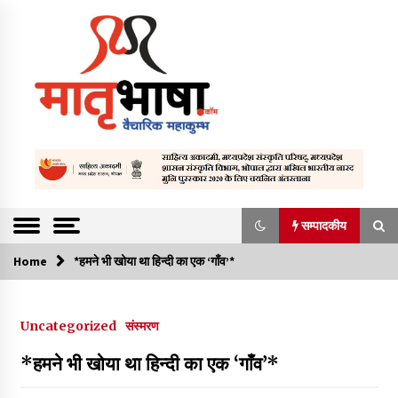
S
k
i
p
t
o
c
o
Vaicharik mahakumbh
Matrubhasha
n
t
a.com | Hindi
e
Literature We
n
सम्पादकीय
t
bsite | Literatu
Home
सम्पादकीय
*हमने भी खोया था हिन्दी का एक ‘गाँव’*
re Content |
हिन्दी साहित्यिक
संकट में है अख़बार, भविष्य अधर में
Uncategorized
संस्मरण
वेबसाईट | हिन्दी |
March 26, 2023
*हमने भी खोया था हिन्दी का एक ‘गाँव’*
साहित्य समाचार