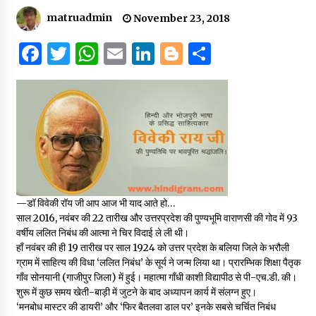
संकट में विज्ञान पत्रिकाओं का भविष्य
matruadmin
November 23, 2018
April 8, 2023
F
T
W
E
Li
B
S
a
w
h
m
n
lo
h
c
it
at
ai
k
g
ar
पत्रकारिता की राजधानी का हस्ताक्षर इंदौर प्रेस क्लब
e
te
s
l
e
g
e
April 8, 2023
b
r
A
dI
er
o
p
n
o
p
हिन्दी कवि सम्मेलन आज भी अकेला है ओम जी के बिना….
July 7, 2023
—डॉ विवेकी रॉय जी आप आज भी याद आते हो…
k
साल 2016, नवंबर की 22 तारीख और उत्तरप्रदेश की पुण्यभूमि वाराणसी की गोद में 93
वर्षीय ललित निबंध की आत्मा ने चिर विदाई ले ली थी।
हाँ नवंबर की ही 19 तारीख पर साल 1924 को उत्तर प्रदेश के बलिया जिले के भरौली
ग्राम में साहित्य की विधा ‘ललित निबंध’ के सूर्य ने जन्म लिया था। प्रारम्भिक शिक्षा पैतृक
गाँव सोनयानी (गाजीपुर जिला) में हुई। महात्मा गाँधी काशी विद्यापीठ से पी-एच.डी. की।
शुरू में कुछ समय खेती-बाड़ी में जुटने के बाद अध्यापन कार्य में संलग्न हुए।
‘मनबोध मास्टर की डायरी’ और ‘फिर बैतलवा डाल पर’ इनके सबसे चर्चित निबंध