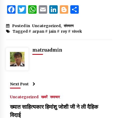
F
T
W
E
Li
B
S
a
w
h
m
n
lo
h
c
it
at
ai
k
g
ar
Posted in
Uncategorized
,
संस्मरण
Tagged #
arpan
#
jain
#
roy
#
vivek
e
te
s
l
e
g
e
b
r
A
dI
er
o
p
n
matruadmin
o
p
k
Next Post
Uncategorized
खबरें
समाचार
ख्यात साहित्यकार हिमांशु जोशी जी ने ली दैहिक
विदाई