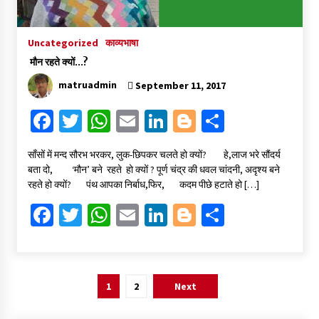
Uncategorized
काव्यभाषा
मौन रहते क्यों…?
matruadmin
September 11, 2017
Fa
T
W
E
Li
Bl
S
ce
wi
h
m
n
o
h
साँसों में मन्द सौरभ भरकर, लुक-छिपकर चलते हो क्यों? हे,लाज भरे सौंदर्य
b
tt
at
ai
ke
gg
ar
बता दो, ‘मौन’ बने रहते हो क्यों ? पूर्ण चंद्र की धवल चांदनी, अदृश्य बने
o
er
sA
l
dI
er
e
रहते हो क्यों? पंथ आपका निर्बाध,फिर, कदम पीछे हटाते हो […]
o
p
n
Fa
T
W
E
Li
Bl
S
k
p
ce
wi
h
m
n
o
h
b
tt
at
ai
ke
gg
ar
o
er
sA
l
dI
er
e
Posts
1
2
Next
o
p
n
pagination