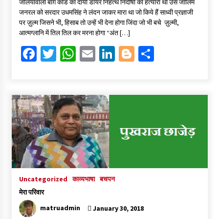
जलियांवाला बाग़ कांड का दायी डायर निहत्थे निर्दोषों का हत्यारा था उस जालिम
b
tt
at
ai
ke
gg
ar
जनरल को सरदार उधमसिंह ने लंदन जाकर मारा था जो किये हैं साध्वी प्रज्ञाजी
o
er
sA
l
dI
er
e
पर ज़ुल्म जिसने भी, हिसाब तो उन्हें भी देना होगा जिंदा जो भी बचे ज़ुल्मी,
आत्मग्लानि में तिल तिल कर मरना होगा “अंत […]
o
p
n
Fa
T
W
E
Li
Bl
S
k
p
ce
wi
h
m
n
o
h
b
tt
at
ai
ke
gg
ar
o
er
sA
l
dI
er
e
o
p
n
k
p
Uncategorized
काव्यभाषा
बचपन
मेरा परिवार
matruadmin
January 30, 2018