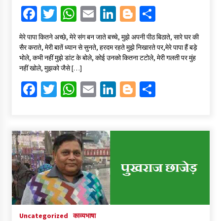
Fa
T
W
E
Li
Bl
S
ce
wi
h
m
n
o
h
मेरे पापा कितने अच्छे, मेरे संग बन जाते बच्चे, मुझे अपनी पीठ बिठाते, सारे घर की
b
tt
at
ai
ke
gg
ar
सैर कराते, मेरी बातें ध्यान से सुनते, हरदम रहते मुझे निखारते पर,मेरे पापा हैं बड़े
o
er
sA
l
dI
er
e
भोले, कभी नहीं मुझे डांट के बोले, कोई उनको कितना टटोले, मेरी गलती पर मुंह
नहीं खोले, मुझको जैसे […]
o
p
n
Fa
T
W
E
Li
Bl
S
k
p
ce
wi
h
m
n
o
h
b
tt
at
ai
ke
gg
ar
o
er
sA
l
dI
er
e
o
p
n
k
p
Uncategorized
काव्यभाषा