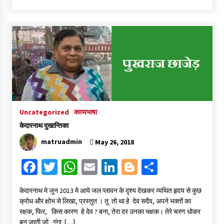
b
tt
at
ai
ke
gg
ar
o
er
sA
l
dI
er
e
o
p
n
k
p
Uncategorized
काव्यभाषा
केदारनाथ दुखान्तिका
matruadmin
May 26, 2018
Fa
T
W
E
Li
Bl
S
ce
wi
h
m
n
o
h
केदारनाथ मे जून 2013 मे आये जल प्लावन के दृश्य देखकर व्यथित हृदय से कुछ
b
tt
at
ai
ke
gg
ar
क्रोध और क्षोभ से लिखा, प्रस्तुत । तू तो था हे देव सदैव, अपने भक्तों का
o
er
sA
l
dI
er
e
रक्षक, फिर, किस कारण हे देव ? बना, तेरा दर उनका भक्षक। तेरे चरण धोकर
बन जाती जो गंगा […]