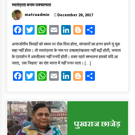
स्वतंत्रता बनाम पाश्चात्यता
matruadmin
December 20, 2017
Fa
T
W
E
Li
Bl
S
ce
wi
h
m
n
o
h
अन्तर्जातीय विवाहों को समय पर रोक दिया होता, संस्कारों का हनन हमने यूं मूक
b
tt
at
ai
ke
gg
ar
सहा नहीं होता। तो स्वतंत्रता के नाम पर उच्छश्रंखलता नहीं बढ़ी होती, भव्यता
o
er
sA
l
dI
er
e
के प्रदर्शन में अश्लीलता नहीं पनपी होती। वक्त रहते सम्भलना हमको यदि आ
जाता, ‘लव जिहाद’ का दंश भारत में नहीं पनप पाता। […]
o
p
n
Fa
T
W
E
Li
Bl
S
k
p
ce
wi
h
m
n
o
h
b
tt
at
ai
ke
gg
ar
o
er
sA
l
dI
er
e
o
p
n
k
p