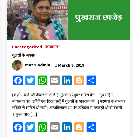
संकट में विज्ञान पत्रिकाओं का भविष्य
April 8, 2023
Uncategorized
काव्यभाषा
पत्रकारिता की राजधानी का हस्ताक्षर इंदौर प्रेस क्लब
April 8, 2023
तुलसी के अवदान
matruadmin
March 9, 2019
Fa
T
W
E
Li
Bl
S
हिन्दी कवि सम्मेलन आज भी अकेला है ओम जी के बिना….
July 7, 2023
ce
wi
h
m
n
o
h
( तर्ज़ – चांदी की दीवार ना तोड़ी ) मुझको प्रभुवर शक्ति देना , गुरु महिमा
b
tt
at
ai
ke
gg
ar
व्याख्यान की | झाँकी एक दिखा सकूँ मैं तुलसी के अवदान की ।| परम्परा के नाम पर
o
er
sA
l
dI
er
e
सदियों से शोषित थी नारी | अन्धविश्वास अौर रूढ़िवाद में जकड़ी थी वो बेचारी
। मुख्य धारा […]
o
p
n
Fa
T
W
E
Li
Bl
S
k
p
ce
wi
h
m
n
o
h