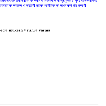
ंघ और दल तथा साहित्य की स्थानीय अकादमी से भी जुड़े हुए हैं तो मुंबई में फिल्मस एण्ड
य पुस्तकालय का संचालन भी करते हैंl आपकी आजीविका का साधन कृषि और अन्य हैl
ed #
mukesh
#
rishi
#
varma