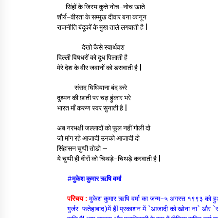
सिंहों के जिस्म कुत्ते नोच-नोच खाते
शौर्य-वीरता के सम्मुख दीवार बना कानून
राजनीति बंदूकों के मुख ताले लगवाती है |
देखो कैसे स्वार्थवश
दिल्ली विषधरों को दूध पिलाती है
मेरे देश के वीर जवानों को डसवाती है |
संसद घिघियाना बंद करे
दुश्मन की छाती पर चढ़ हुंकार भरे
भारत माँ करुण स्वर सुनाती है |
अब नरभक्षी जल्लादों को फूल नहीं गोली दो
जो मांग रहे आजादी उनको आजादी दो
सिंहासन चुप्पी तोडो –
ये चुप्पी ही वीरों को चिथड़े-चिथड़े करवाती है |
#मुकेश कुमार ऋषि वर्मा
परिचय :
मुकेश कुमार ऋषि वर्मा का जन्म-५ अगस्त १९९३ को हुआ 
गुर्जर-फतेहाबाद)में हैl प्रकाशन में `आजादी को खोना ना` और `