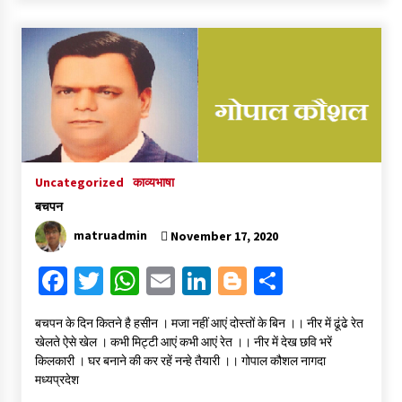
b
tt
at
ai
ke
gg
ar
o
er
sA
l
dI
er
e
o
p
n
k
p
Uncategorized
काव्यभाषा
बचपन
matruadmin
November 17, 2020
Fa
T
W
E
Li
Bl
S
ce
wi
h
m
n
o
h
बचपन के दिन कितने है हसीन । मजा नहीं आएं दोस्तों के बिन ।। नीर में ढूंढे रेत
b
tt
at
ai
ke
gg
ar
खेलते ऐसे खेल । कभी मिट्टी आएं कभी आएं रेत ।। नीर में देख छवि भरें
o
er
sA
l
dI
er
e
किलकारी । घर बनाने की कर रहें नन्हे तैयारी ।। गोपाल कौशल नागदा
मध्यप्रदेश
o
p
n