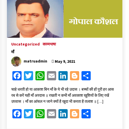
संकट में विज्ञान पत्रिकाओं का भविष्य
April 8, 2023
Uncategorized
काव्यभाषा
पत्रकारिता की राजधानी का हस्ताक्षर इंदौर प्रेस क्लब
April 8, 2023
माँ
matruadmin
May 9, 2021
Fa
T
W
E
Li
Bl
S
हिन्दी कवि सम्मेलन आज भी अकेला है ओम जी के बिना….
July 7, 2023
ce
wi
h
m
n
o
h
चाहे धरती हो या आकाश बिन माँ के ये भी रहे उदास । बच्चों की हों पूरी हर आस
b
tt
at
ai
ke
gg
ar
रब से करें यही माँ अरदास ॥ रखती न कभी माँ अवकाश खुशियों के लिए रखें
o
er
sA
l
dI
er
e
उपवास । माँ का आंचल न जाने क्यों है खुदा भी करता है तलाश ॥ […]
o
p
n
Fa
T
W
E
Li
Bl
S
k
p
ce
wi
h
m
n
o
h