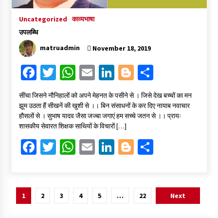
Uncategorized
काव्यभाषा
उपलब्धि
matruadmin
November 18, 2019
Fa
T
W
E
Li
Bl
S
ce
wi
h
m
n
o
h
सींचा जिसने नौनिहालों को अपने मेहनत के पसीने से । जिसे देख बच्चों का मन
b
tt
at
ai
ke
gg
ar
झूम उठता हैं सीखनें की खुशी से ।। बिन संसाधनों के कर दिए नायाब नवाचार
o
er
sA
l
dI
er
e
हौसलों से । सुभाष यादव जैसा जज्बा जगाएं हम सच्चे जतन से ।। प्रायः
शासकीय सेवारत शिक्षक साथियों के विचारों […]
o
p
n
Fa
T
W
E
Li
Bl
S
k
p
ce
wi
h
m
n
o
h
b
tt
at
ai
ke
gg
ar
o
er
sA
l
dI
er
e
Posts
1
2
3
4
5
…
22
Next
o
p
n
pagination