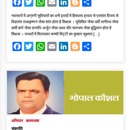
Fa
T
W
E
Li
Bl
S
ce
wi
h
m
n
o
h
नवाचारों में अग्रणी सुविचारों का धनी इरादों में हिमालय ह्रदय से प्रशांत विजय से
b
tt
at
ai
ke
gg
ar
विक्रांत राधाकृष्णन जैसा शांत होता है शिक्षक । युधिष्ठिर जैसा धर्मी भागीरथ जैसा
o
er
sA
l
dI
er
e
कर्मी कर्ण जैसा दानवीर अर्जुन जैसा लक्ष्य चीर चाणक्य जैसा बुद्धिमान होता है
शिक्षक । पत्थरों में शिल्पकार कच्ची मिट्टी का कुम्हार सूक्ष्मता […]
o
p
n
Fa
T
W
E
Li
Bl
S
k
p
ce
wi
h
m
n
o
h
b
tt
at
ai
ke
gg
ar
o
er
sA
l
dI
er
e
o
p
n
k
p
अभियान
काव्यभाषा
संक्रांति