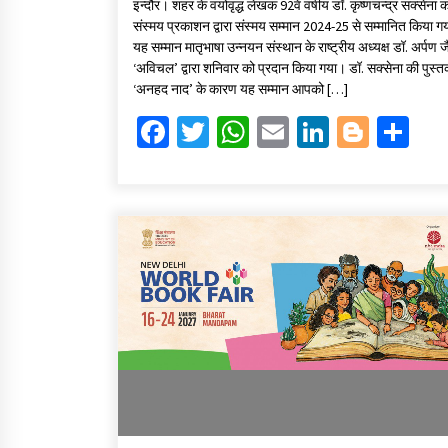
इन्दौर। शहर के वयोवृद्ध लेखक 92वें वर्षीय डॉ. कृष्णचन्द्र सक्सेना 
b
tt
at
ai
ke
gg
ar
संस्मय प्रकाशन द्वारा संस्मय सम्मान 2024-25 से सम्मानित किया ग
o
er
sA
l
dI
er
e
यह सम्मान मातृभाषा उन्नयन संस्थान के राष्ट्रीय अध्यक्ष डॉ. अर्पण 
‘अविचल’ द्वारा शनिवार को प्रदान किया गया। डॉ. सक्सेना की पुस्
o
p
n
‘अनहद नाद’ के कारण यह सम्मान आपको […]
k
p
Fa
T
W
E
Li
Bl
S
ce
wi
h
m
n
o
h
b
tt
at
ai
ke
gg
ar
o
er
sA
l
dI
er
e
o
p
n
k
p