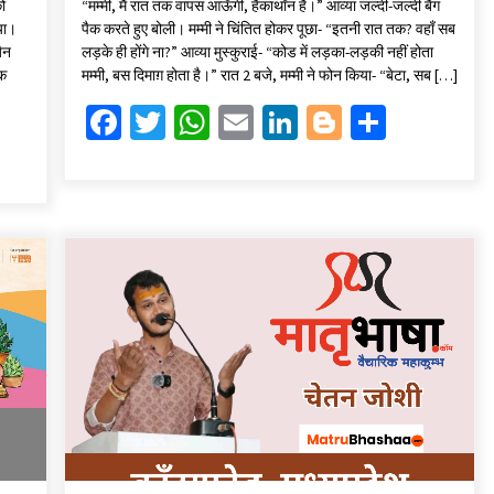
को
“मम्मी, मैं रात तक वापस आऊँगी, हैकाथॉन है।” आव्या जल्दी-जल्दी बैग
b
tt
at
ai
ke
gg
ar
या।
पैक करते हुए बोली। मम्मी ने चिंतित होकर पूछा- “इतनी रात तक? वहाँ सब
o
er
sA
l
dI
er
e
जैन
लड़के ही होंगे ना?” आव्या मुस्कुराई- “कोड में लड़का-लड़की नहीं होता
तक
मम्मी, बस दिमाग़ होता है।” रात 2 बजे, मम्मी ने फोन किया- “बेटा, सब […]
o
p
n
Fa
T
W
E
Li
Bl
S
k
p
ce
wi
h
m
n
o
h
b
tt
at
ai
ke
gg
ar
o
er
sA
l
dI
er
e
o
p
n
k
p