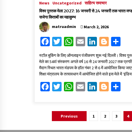
News
Uncategorized
साहित्य समाचार
विश्व पुस्तक मेला 2027: 16 जनवरी से 24 जनवरी तक भारत मण्डप
सजेगा किताबों का महाकुम्भ
matruadmin
March 2, 2026
Fa
T
W
E
Li
Bl
S
ce
wi
h
m
n
o
h
स्टॉल बुकिंग के लिए ऑनलाइन पंजीकरण शुरू नई दिल्ली। विश्व पुस
b
tt
at
ai
ke
gg
ar
मेले का 54वां संस्करण अगले वर्ष 16 से 24 जनवरी 2027 तक प्रगत
o
er
sA
l
dI
er
e
मैदान स्थित भारत मंडपम के हॉल नंबर 2 से 6 में आयोजित किया जा
शिक्षा मंत्रालय के तत्वावधान में आयोजित होने वाले इस मेले में ‘इंडि
o
p
n
Fa
T
W
E
Li
Bl
S
k
p
ce
wi
h
m
n
o
h
b
tt
at
ai
ke
gg
ar
o
er
sA
l
dI
er
e
Posts
Previous
1
2
3
4
o
p
n
pagination