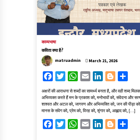
हिन्दी कवि सम्मेलन आज भी अकेला है ओम जी 
बिना….
July 7, 2023
काव्यभाषा
कविता क्या है?
matruadmin
March 21, 2026
Fa
T
W
E
Li
Bl
S
ce
wi
h
m
n
o
h
अक्षरों की आराधना से शब्दों का सामर्थ्य बनता है, और वही शब्द मिल
b
tt
at
ai
ke
gg
ar
अभिव्यक्त करते हैं मन के प्रकाश को, मनोभावों को, संवेदना और सत्
o
er
sA
l
dI
er
e
शाश्वत और अटल को, जागरण और अभिव्यक्ति को, जन की पीड़ा को
मानस के संवेग को, प्रेम को, विरह को, शृंगार को, आह्लाद को, […]
o
p
n
Fa
T
W
E
Li
Bl
S
k
p
ce
wi
h
m
n
o
h