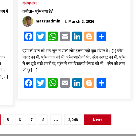
काव्यभाषा
म में
कविता- प्रेम क्या है?
matruadmin
March 2, 2026
Fa
T
W
E
Li
Bl
S
ce
wi
h
m
n
o
h
प्रेम की बात को आप सुन न सको शोर इतना नहीं मूक संसार में। (1) प्रेम
b
tt
at
ai
ke
gg
ar
्तक
सागर को भी, प्रेम गागर को भी, प्रेम प्यासे को भी, प्रेम पनघट को भी, प्रेम
o
er
sA
l
dI
er
e
ि
ने बैर झूठे चखे शबरी के, प्रेम ने राह दिखलाई केवट को भी। प्रेम की लात
एगा।
जो छू […]
o
p
n
या […]
Fa
T
W
E
Li
Bl
S
k
p
ce
wi
h
m
n
o
h
b
tt
at
ai
ke
gg
ar
o
er
sA
l
dI
er
e
o
p
n
5
6
7
8
…
2,048
Next
k
p