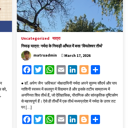
के
Uncategorized
यात्रा
निमाड़ यात्रा: नर्मदा के निमाड़ी आँचल में बसा ‘विमलेश्वर तीर्थ’
matruadmin
March 17, 2026
Fa
T
W
E
Li
Bl
S
ce
wi
h
m
n
o
h
कर
● डॉ. अर्पण जैन ‘अविचल’ मोक्षदायिनी नर्मदा अपने सुरम्य सौंदर्य और पाप
b
tt
at
ai
ke
gg
ar
य को,
नाशिनी स्वरूप में कलयुग में विद्यमान है और इसके तटीय साम्राज्य में
o
er
sA
l
dI
er
e
,
अनगिनत शिव तीर्थ हैं, जो ऐतिहासिक, पौराणिक और सांस्कृतिक दृष्टिकोण
से महत्त्वपूर्ण हैं। ऐसे ही तीर्थों में एक तीर्थ मध्यप्रदेश में नर्मदा के उत्तर तट
o
p
n
पर […]
k
p
Fa
T
W
E
Li
Bl
S