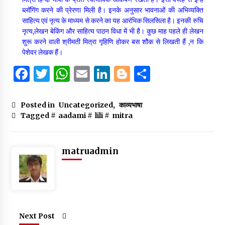
ब्लॉगिंग करने की प्रेरणा मिली है। इनके अनुसार भावनाओं की अभिव्यक्ति
साहित्य एवं नृत्य के माध्यम से करने का यह आरंभिक सिलसिला है। इनकी रुचि
नृत्य,लेखन बेकिंग और साहित्य पाठन विधा में भी है। कुछ माह पहले ही लेखन
शुरू करने वाली श्रीमती मित्रा गृहिणि होकर बस शौक से लिखती हैं ,न कि
पेशेवर लेखक हैं।
F
T
W
E
Li
B
S
a
w
h
m
n
lo
h
c
it
at
ai
k
g
ar
Posted in
Uncategorized
,
काव्यभाषा
Tagged #
aadami
#
lili
#
mitra
e
te
s
l
e
g
e
b
r
A
dI
er
o
p
n
matruadmin
o
p
k
Next Post