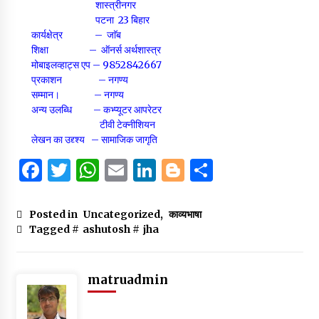
शास्त्रीनगर
पटना 23 बिहार
कार्यक्षेत्र – जाॅब
शिक्षा – ऑनर्स अर्थशास्त्र
मोबाइलव्हाट्स एप – 9852842667
प्रकाशन – नगण्य
सम्मान। – नगण्य
अन्य उलब्धि – कभ्प्यूटर आपरेटर
टीवी टेक्नीशियन
लेखन का उद्द्श्य – सामाजिक जागृति
F
T
W
E
Li
B
S
a
w
h
m
n
lo
h
c
it
at
ai
k
g
ar
Posted in
Uncategorized
,
काव्यभाषा
Tagged #
ashutosh
#
jha
e
te
s
l
e
g
e
b
r
A
dI
er
o
p
n
matruadmin
o
p