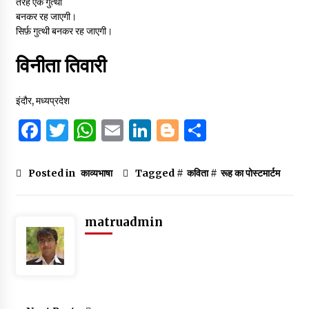
तरह एक गुत्थी
बनकर रह जाएगी।
सिर्फ़ गुत्थी बनकर रह जाएगी।
विनीता तिवारी
इंदौर, मध्यप्रदेश
F
T
W
E
Li
B
S
a
w
h
m
n
lo
h
c
it
at
ai
k
g
ar
Posted in
काव्यभाषा
Tagged #
कविता
#
रूह का पोस्टमार्टम
e
te
s
l
e
g
e
b
r
A
dI
er
matruadmin
o
p
n
o
p
k