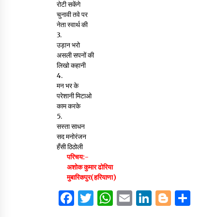
रोटी सकेंगे
चुनावी तवे पर
नेता स्वार्थ की
3.
उड़ान भरो
असली सपनों की
लिखो कहानी
4.
मन भर के
परेशानी मिटाओ
काम करके
5.
सस्ता साधन
सद मनोरंजन
हँसी ठिठोली
परिचय:-
अशोक कुमार ढोरिया
मुबारिकपुर(हरियाणा)
F
T
W
E
Li
B
S
a
w
h
m
n
lo
h