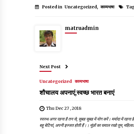
c
it
at
ai
k
g
ar
Posted in
Uncategorized
,
काव्यभाषा
Ta
e
te
s
l
e
g
e
b
r
A
dI
er
matruadmin
o
p
n
o
p
k
Next Post
Uncategorized
काव्यभाषा
शौचालय अपनाएं,स्वच्छ भारत बनाएं
Thu Dec 27 , 2018
स्वस्थ अगर रहना है तन से, सुबह सुबह में योग करें। मर्यादा में रहन
बहू बेटियां, अपनी इज्जत होती हैं।। मूंछों का ख्याल रखो तुम, महि