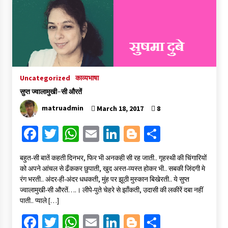
संकट में विज्ञान पत्रिकाओं का भविष्य
April 8, 2023
Uncategorized
काव्यभाषा
पत्रकारिता की राजधानी का हस्ताक्षर इंदौर प्रेस क्लब
April 8, 2023
सुप्त ज्वालामुखी-सी औरतें
matruadmin
March 18, 2017
8
Fa
T
W
E
Li
Bl
S
हिन्दी कवि सम्मेलन आज भी अकेला है ओम जी के बिना….
July 7, 2023
ce
wi
h
m
n
o
h
बहुत-सी बातें कहती दिनभर, फिर भी अनकही सी रह जाती.. गृहस्थी की चिंगारियों
b
tt
at
ai
ke
gg
ar
को अपने आंचल से ढँककर छुपाती, खुद अस्त-व्यस्त होकर भी.. सबकी जिंदगी मे
o
er
sA
l
dI
er
e
रंग भरती.. अंदर-ही-अंदर धधकती, मुंह पर झूठी मुस्कान बिखेरती.. ये सुप्त
ज्वालामुखी-सी औरतें….। लीपे-पुते चेहरे से झाँकती, उदासी की लकीरें दबा नहीं
o
p
n
पाती.. प्याले […]
k
p
Fa
T
W
E
Li
Bl
S