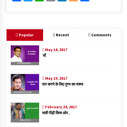
ce
wi
h
m
n
o
h
b
tt
at
ai
ke
gg
ar
o
er
sA
l
dI
er
e
o
p
n
Popular
Recent
Comments
k
p
May 14, 2017
माँ
May 19, 2017
पाप करने के लिए पुण्य का चश्मा
February 24, 2017
भावी पीढ़ी किस ओर..