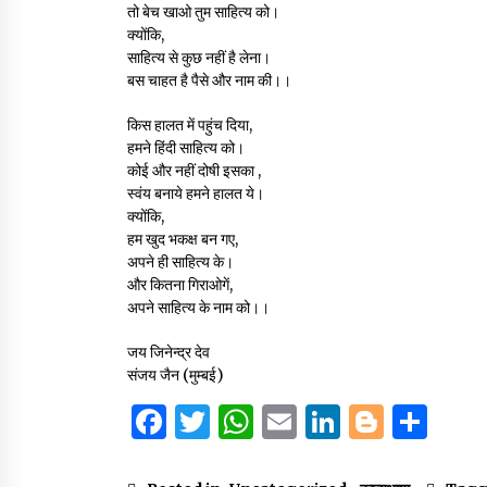
तो बेच खाओ तुम साहित्य को।
क्योंकि,
साहित्य से कुछ नहीं है लेना।
बस चाहत है पैसे और नाम की।।
किस हालत में पहुंच दिया,
हमने हिंदी साहित्य को।
कोई और नहीं दोषी इसका ,
स्वंय बनाये हमने हालत ये।
क्योंकि,
हम खुद भकक्ष बन गए,
अपने ही साहित्य के।
और कितना गिराओगें,
अपने साहित्य के नाम को।।
जय जिनेन्द्र देव
संजय जैन (मुम्बई)
F
T
W
E
Li
B
S
a
w
h
m
n
lo
h