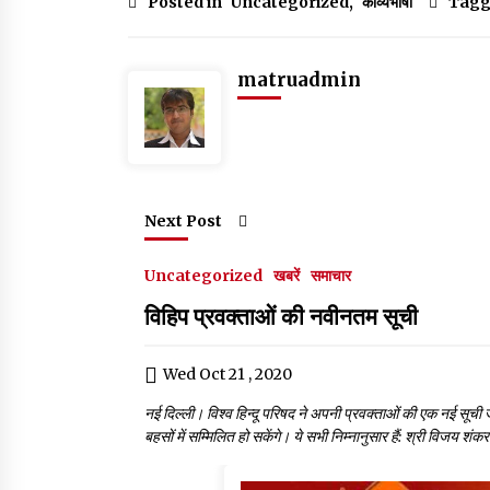
c
it
at
ai
k
g
ar
Posted in
Uncategorized
,
काव्यभाषा
Tagg
e
te
s
l
e
g
e
b
r
A
dI
er
matruadmin
o
p
n
o
p
k
Next Post
Uncategorized
खबरें
समाचार
विहिप प्रवक्ताओं की नवीनतम सूची
Wed Oct 21 , 2020
नई दिल्ली। विश्व हिन्दू परिषद ने अपनी प्रवक्ताओं की एक नई सूची
बहसों में सम्मिलित हो सकेंगे। ये सभी निम्नानुसार हैं: श्री विजय श