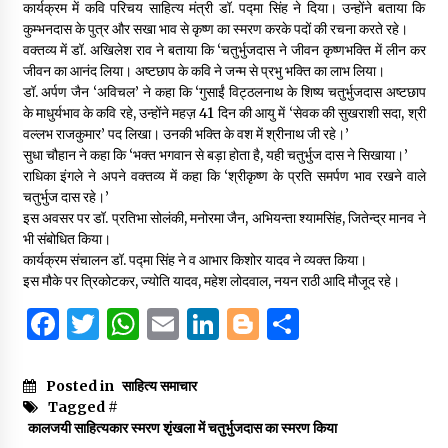
कार्यक्रम में कवि परिचय साहित्य मंत्री डॉ. पद्मा सिंह ने दिया। उन्होंने बताया कि
कुम्भनदास के पुत्र और सखा भाव से कृष्ण का स्मरण करके पदों की रचना करते रहे।
वक्तव्य में डॉ. अखिलेश राव ने बताया कि ‘चतुर्भुजदास ने जीवन कृष्णभक्ति में लीन कर
जीवन का आनंद लिया। अष्टछाप के कवि ने जन्म से प्रभु भक्ति का लाभ लिया।
डॉ. अर्पण जैन ‘अविचल’ ने कहा कि ‘गुसाईं विट्ठलनाथ के शिष्य चतुर्भुजदास अष्टछाप
के माधुर्यभाव के कवि रहे, उन्होंने महज़ 41 दिन की आयु में ‘सेवक की सुखराशी सदा, श्री
वल्लभ राजकुमार’ पद लिखा। उनकी भक्ति के वश में श्रीनाथ जी रहे।’
सुधा चौहान ने कहा कि ‘भक्त भगवान से बड़ा होता है, यही चतुर्भुज दास ने सिखाया।’
राधिका इंगले ने अपने वक्तव्य में कहा कि ‘श्रीकृष्ण के प्रति समर्पण भाव रखने वाले
चतुर्भुज दास रहे।’
इस अवसर पर डॉ. प्रतिभा सोलंकी, मनोरमा जैन, अभियन्ता श्यामसिंह, जितेन्द्र मानव ने
भी संबोधित किया।
कार्यक्रम संचालन डॉ. पद्मा सिंह ने व आभार किशोर यादव ने व्यक्त किया।
इस मौके पर त्रिकोटकर, ज्योति यादव, महेश लोदवाल, नयन राठी आदि मौजूद रहे।
F
T
W
E
Li
B
S
a
w
h
m
n
lo
h
c
it
at
ai
k
g
ar
Posted in
साहित्य समाचार
Tagged #
e
te
s
l
e
g
e
कालजयी साहित्यकार स्मरण शृंखला में चतुर्भुजदास का स्मरण किया