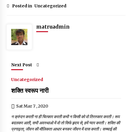
c
it
at
ai
k
g
ar
Posted in
Uncategorized
e
te
s
l
e
g
e
b
r
A
dI
er
matruadmin
o
p
n
o
p
k
Next Post
Uncategorized
शक्ति स्वरूप नारी
Sat Mar 7 , 2020
न क्रुंदन करती ना ही चित्कार करती कभी न किसी को वो तिरस्कार करती। रूप
बदलकर आती, सभी अवस्थाओ में वो तो सिर्फ हृदय से, हमें प्यार करती। शक्ति की
प्रगाढ़ता, जीवन की मौलिकता आधार बनकर जीवन में वास करती। सच्चाई की