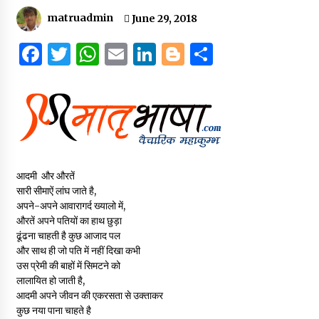
संकट में विज्ञान पत्रिकाओं का भविष्य
matruadmin
June 29, 2018
April 8, 2023
F
T
W
E
Li
B
S
a
w
h
m
n
lo
h
c
it
at
ai
k
g
ar
पत्रकारिता की राजधानी का हस्ताक्षर इंदौर प्रेस क्लब
e
te
s
l
e
g
e
April 8, 2023
b
r
A
dI
er
o
p
n
आदमी और औरतें
o
p
हिन्दी कवि सम्मेलन आज भी अकेला है ओम जी के बिना….
सारी सीमाऐं लांघ जाते है,
July 7, 2023
अपने-अपने आवारागर्द ख्यालो में,
k
औरतें अपने पतियों का हाथ छुड़ा
ढूंढना चाहती है कुछ आजाद पल
और साथ ही जो पति में नहीं दिखा कभी
उस प्रेमी की बाहों में सिमटने को
लालायित हो जाती है,
आदमी अपने जीवन की एकरसता से उक्ताकर
कुछ नया पाना चाहते है