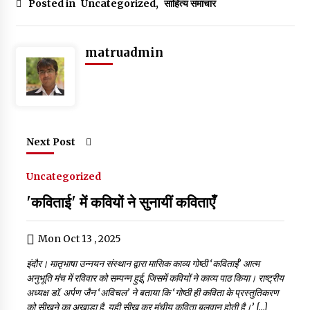
c
it
at
ai
k
g
ar
Posted in
Uncategorized
,
साहित्य समाचार
e
te
s
l
e
g
e
b
r
A
dI
er
matruadmin
o
p
n
o
p
k
Next Post
Uncategorized
'कविताई' में कवियों ने सुनायीं कविताएँ
Mon Oct 13 , 2025
इंदौर। मातृभाषा उन्नयन संस्थान द्वारा मासिक काव्य गोष्ठी ‘कविताई’ आत्म
अनुभूति मंच में रविवार को सम्पन्न हुई, जिसमें कवियों ने काव्य पाठ किया। राष्ट्रीय
अध्यक्ष डॉ. अर्पण जैन ‘अविचल’ ने बताया कि ‘गोष्ठी ही कविता के प्रस्तुतिकरण
को सीखने का अखाड़ा है, यही सीख कर मंचीय कविता बलवान होती है।’ […]