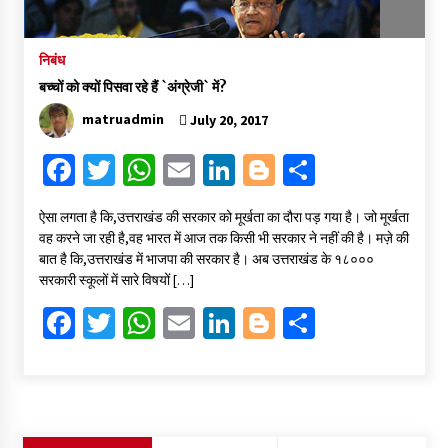
निबंध
बच्चों को क्यों पिसवा रहे हैं `अंग्रेजी` में?
matruadmin
July 20, 2017
Fa
T
W
E
Li
Bl
S
ce
wi
h
m
n
o
h
ऐसा लगता है कि,उत्तराखंड की सरकार को मूर्खता का दौरा पड़ गया है। जो मूर्खता
b
tt
at
ai
ke
gg
ar
वह करने जा रही है,वह भारत में आज तक किसी भी सरकार ने नहीं की है। मज़े की
o
er
sA
l
dI
er
e
बात है कि,उत्तराखंड में भाजपा की सरकार है। अब उत्तराखंड के १८०००
सरकारी स्कूलों में सारे विषयों […]
o
p
n
Fa
T
W
E
Li
Bl
S
k
p
ce
wi
h
m
n
o
h
b
tt
at
ai
ke
gg
ar
o
er
sA
l
dI
er
e