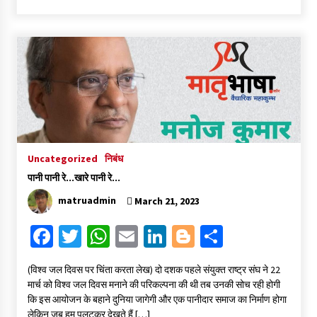
b
tt
at
ai
ke
gg
ar
o
er
sA
l
dI
er
e
o
p
n
k
p
Uncategorized
निबंध
पानी पानी रे…खारे पानी रे…
matruadmin
March 21, 2023
Fa
T
W
E
Li
Bl
S
ce
wi
h
m
n
o
h
(विश्व जल दिवस पर चिंता करता लेख) दो दशक पहले संयुक्त राष्ट्र संघ ने 22
b
tt
at
ai
ke
gg
ar
मार्च को विश्व जल दिवस मनाने की परिकल्पना की थी तब उनकी सोच रही होगी
o
er
sA
l
dI
er
e
कि इस आयोजन के बहाने दुनिया जागेगी और एक पानीदार समाज का निर्माण होगा
लेकिन जब हम पलटकर देखते हैं […]