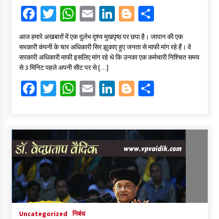
Fa
T
W
E
Li
Bl
S
ce
wi
h
m
n
o
h
आज हमारे अखबारों में एक दुर्लभ दृश्य मुखपृष्ठ पर छपा है। जापान की एक
b
tt
at
ai
ke
gg
ar
सरकारी कंपनी के चार अधिकारी सिर झुकाए हुए जनता से माफी मांग रहे हैं। वे
o
er
sA
l
dI
er
e
सरकारी अधिकारी माफी इसलिए मांग रहे थे कि उनका एक कर्मचारी निश्चित समय
से 3 मिनिट पहले अपनी सीट पर से […]
o
p
n
Fa
T
W
E
Li
Bl
S
k
p
ce
wi
h
m
n
o
h
b
tt
at
ai
ke
gg
ar
o
er
sA
l
dI
er
e
o
p
n
k
p
Uncategorized
निबंध