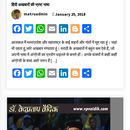
हिंदी अखबारों की भ्रष्ट भाषा
matruadmin
January 25, 2018
Fa
T
W
E
Li
Bl
S
ce
wi
h
m
n
o
h
आजकल मैं मध्यप्रदेश और महाराष्ट्र के कई शहरों और गांवों में घूम रहा हूं। जहां
b
tt
at
ai
ke
gg
ar
भी रहता हूं,सारे अखबार मंगवाता हूं। मराठी के अखबारों में बहुत कम ऐसे हैं, जो
o
er
sA
l
dI
er
e
अपनी भाषा में अंग्रेजी का प्रयोग धड़ल्ले से करते हों। उनके वाक्यों में कहीं-कहीं
अंग्रेजी के शब्द आते जरुर हैं […]
o
p
n
Fa
T
W
E
Li
Bl
S
k
p
ce
wi
h
m
n
o
h
b
tt
at
ai
ke
gg
ar
o
er
sA
l
dI
er
e
o
p
n
k
p