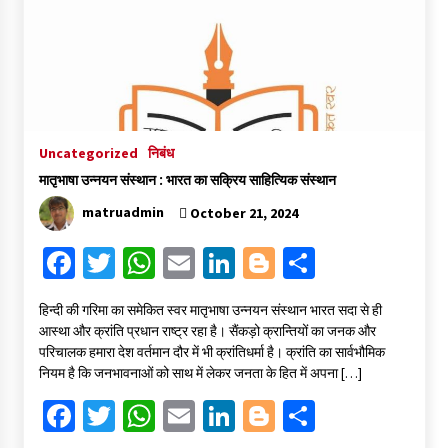
संकट में विज्ञान पत्रिकाओं का भविष्य
April 8, 2023
Uncategorized
निबंध
पत्रकारिता की राजधानी का हस्ताक्षर इंदौर प्रेस क्लब
April 8, 2023
मातृभाषा उन्नयन संस्थान : भारत का सक्रिय साहित्यिक संस्थान
matruadmin
October 21, 2024
Fa
T
W
E
Li
Bl
S
हिन्दी कवि सम्मेलन आज भी अकेला है ओम जी के बिना….
July 7, 2023
ce
wi
h
m
n
o
h
हिन्दी की गरिमा का समेकित स्वर मातृभाषा उन्नयन संस्थान भारत सदा से ही
b
tt
at
ai
ke
gg
ar
आस्था और क्रांति प्रधान राष्ट्र रहा है। सैंकड़ो क्रान्तियों का जनक और
o
er
sA
l
dI
er
e
परिचालक हमारा देश वर्तमान दौर में भी क्रांतिधर्मा है। क्रांति का सार्वभौमिक
नियम है कि जनभावनाओं को साथ में लेकर जनता के हित में अपना […]
o
p
n
Fa
T
W
E
Li
Bl
S
k
p
ce
wi
h
m
n
o
h