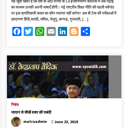
यह खुश खबर है कि देश के आठ राज्यों के 14 इंजीनियरिंग कालेजों में अब पढ़ाई
b
tt
at
ai
ke
gg
ar
का माध्यम उनकी अपनी भाषाएँ होंगी। नई राष्ट्रीय शिक्षा नीति की पहली वर्षगांठ
o
er
sA
l
dI
er
e
पर इस क्रांतिकारी कदम का कौन स्वागत नहीं करेगा? अब बी टेक की परीक्षाओं में
छात्रगण हिंदी,मराठी, तमिल, तेलुगु, कन्नड़, गुजराती, […]
o
p
n
Fa
T
W
E
Li
Bl
S
k
p
ce
wi
h
m
n
o
h
b
tt
at
ai
ke
gg
ar
o
er
sA
l
dI
er
e
o
p
n
k
p
निबंध
जापान से सीखें वक्त की पाबंदी
matruadmin
June 23, 2018