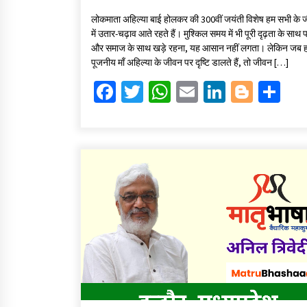
ce
wi
h
m
n
o
h
लोकमाता अहिल्या बाई होलकर की 300वीं जयंती विशेष हम सभी के 
b
tt
at
ai
ke
gg
ar
में उतार-चढ़ाव आते रहते हैं। मुश्किल समय में भी पूरी दृढ़ता के साथ 
o
er
sA
l
dI
er
e
और समाज के साथ खड़े रहना, यह आसान नहीं लगता। लेकिन जब 
पूजनीय माँ अहिल्या के जीवन पर दृष्टि डालते हैं, तो जीवन […]
o
p
n
Fa
T
W
E
Li
Bl
S
k
p
ce
wi
h
m
n
o
h
b
tt
at
ai
ke
gg
ar
o
er
sA
l
dI
er
e
o
p
n
k
p