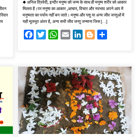
◆ अनिल त्रिवेदी, इन्दौर मनुष्य को जन्म के साथ ही मनुष्य शरीर को आकार
b
tt
at
ai
ke
gg
ar
जीवन
मिलता है।पर मनुष्य का आकार ,आचार, विचार और स्वभाव अपने आप में
o
er
sA
l
dI
er
e
परिवार
मनुष्यता का पर्याय नहीं बन जाते। मनुष्य और पशु या अन्य जीव जन्तुओं में
हम
यही मूलभूत अंतर है, अन्य सभी जीव जन्तु जन्माना जिस […]
o
p
n
Fa
T
W
E
Li
Bl
S
k
p
ce
wi
h
m
n
o
h
b
tt
at
ai
ke
gg
ar
o
er
sA
l
dI
er
e
o
p
n
k
p