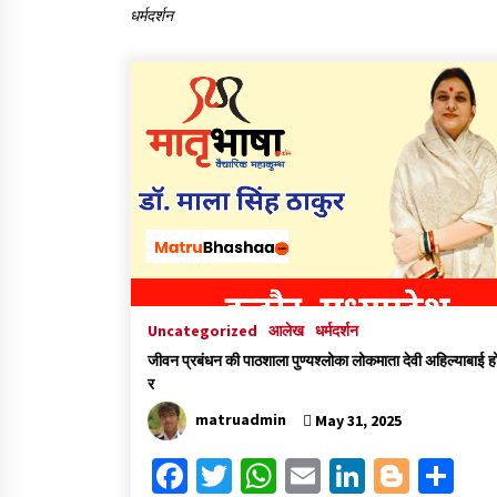
धर्मदर्शन
हिन्दी कवि सम्मेलन आज भी अकेला है ओम जी 
बिना….
July 7, 2023
Uncategorized
आलेख
धर्मदर्शन
जीवन प्रबंधन की पाठशाला पुण्यश्लोका लोकमाता देवी अहिल्याबाई 
र
matruadmin
May 31, 2025
Fa
T
W
E
Li
Bl
S