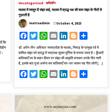
Uncategorized
धर्मदर्शन
मालवा में मशहूर है संझा बाई, मालवा में श्राद्ध पक्ष की शाम संझा के गीतों से
गुज़रती है
matruadmin
October 4, 2023
Fa
T
W
E
Li
Bl
S
ce
wi
h
m
n
o
h
ैं कि
विहीन
डॉ. अर्पण जैन ‘अविचल’ मध्यप्रदेश के मालवा, निमाड़ के प्रमुख पर्व में
b
tt
at
ai
ke
gg
ar
है।
शामिल संझा पर्व श्राद्ध में भाद्रपक्ष शुक्ल पूर्णिमा से मनाया जाता है। कुँआरी
o
er
sA
l
dI
er
e
बालिकाएँ घर के बाहर दीवार पर संझा की आकृति बनाकर उनके गीत गाती
हैं, इसके बाद पूजा अर्चना कर बालिकाएँ घर–घर जाकर यह गीत लोगों […]
o
p
n
Fa
T
W
E
Li
Bl
S
k
p
ce
wi
h
m
n
o
h
b
tt
at
ai
ke
gg
ar
o
er
sA
l
dI
er
e
o
p
n