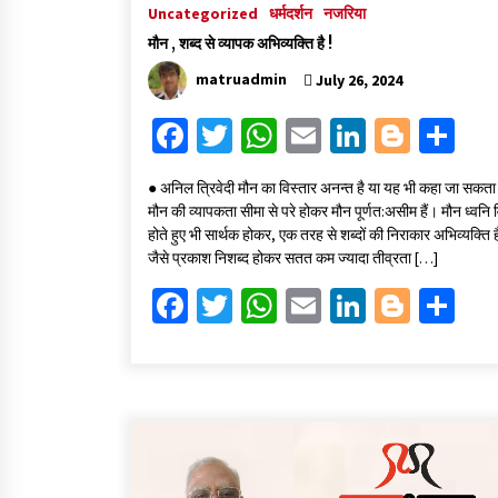
Uncategorized
धर्मदर्शन
नजरिया
मौन , शब्द से व्यापक अभिव्यक्ति है !
matruadmin
July 26, 2024
Fa
T
W
E
Li
Bl
S
ce
wi
h
m
n
o
h
● अनिल त्रिवेदी मौन का विस्तार अनन्त है या यह भी कहा जा सकता ह
b
tt
at
ai
ke
gg
ar
मौन की व्यापकता सीमा से परे होकर मौन पूर्णत:असीम हैं। मौन ध्वनि 
o
er
sA
l
dI
er
e
होते हुए भी सार्थक होकर, एक तरह से शब्दों की निराकार अभिव्यक्ति 
जैसे प्रकाश निशब्द होकर सतत कम ज्यादा तीव्रता […]
o
p
n
Fa
T
W
E
Li
Bl
S
k
p
ce
wi
h
m
n
o
h
b
tt
at
ai
ke
gg
ar
o
er
sA
l
dI
er
e
o
p
n
k
p