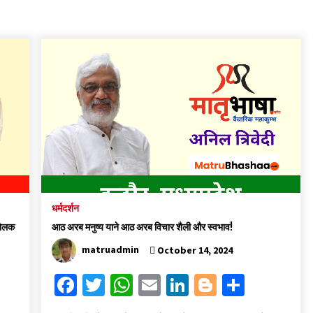
के
धर्मदर्शन
होलक
आठ अरब मनुष्य याने आठ अरब विचार शैली और स्वभाव!
matruadmin
October 14, 2024
Fa
T
W
E
Li
Bl
S
ce
wi
h
m
n
o
h