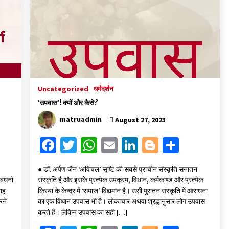
k
p
Uncategorized
धर्मदर्शन
‘उपवास’! क्यों और कैसे?
matruadmin
August 27, 2023
Fa
T
W
E
Li
Bl
S
ce
wi
h
m
n
o
h
● डॉ. अर्पण जैन ‘अविचल’ सृष्टि की सबसे प्राचीन संस्कृति सनातन
b
tt
at
ai
ke
gg
ar
बंधनों
संस्कृति है और इसके प्रत्येक उपक्रम, विधान, कर्मकाण्ड और प्रत्येक
o
er
sA
l
dI
er
e
राह
क्रिया के केन्द्र में ‘समाज’ विद्यमान है। उसी पुरातन संस्कृति में आराधना
रने
का एक विधान उपवास भी है। लोकाचार अथवा श्रद्धानुसार लोग उपवास
o
p
n
करते हैं। लेकिन उपवास का सही […]
k
p