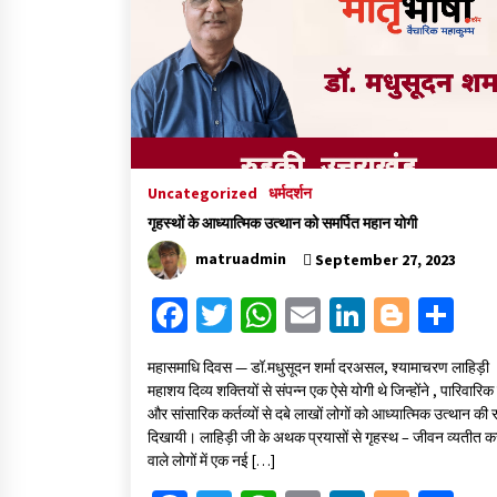
Uncategorized
धर्मदर्शन
गृहस्थों के आध्यात्मिक उत्थान को समर्पित महान योगी
matruadmin
September 27, 2023
Fa
T
W
E
Li
Bl
S
ce
wi
h
m
n
o
h
महासमाधि दिवस — डॉ.मधुसूदन शर्मा दरअसल, श्यामाचरण लाहिड़ी
b
tt
at
ai
ke
gg
ar
महाशय दिव्य शक्तियों से संपन्न एक ऐसे योगी थे जिन्होंने , पारिवारिक 
o
er
sA
l
dI
er
e
और सांसारिक कर्तव्यों से दबे लाखों लोगों को आध्यात्मिक उत्थान की 
दिखायी। लाहिड़ी जी के अथक प्रयासों से गृहस्थ – जीवन व्यतीत क
o
p
n
वाले लोगों में एक नई […]
k
p