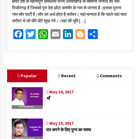
हमारे देश के महत्वपूर्ण हिमालयी राज्य उत्तराखण्ड के सीमान्त जनपद का नाम
b
tt
at
ai
ke
gg
ar
पिथौरागढ़ है जिसको पूरा देश छोटा कश्मीर के नाम से जानता है।इसका पुराना
o
er
sA
l
dI
er
e
नाम सोर घाटी है।सोर का अर्थ होता है सरोवर। यहां मान्यता है कि पहले यहां सात
सरोवर थे जो धीरे धीरे सूख गये।।यहां की भूमि […]
o
p
n
Fa
T
W
E
Li
Bl
S
k
p
ce
wi
h
m
n
o
h
b
tt
at
ai
ke
gg
ar
o
er
sA
l
dI
er
e
o
p
n
Popular
Recent
Comments
k
p
May 14, 2017
माँ
May 19, 2017
पाप करने के लिए पुण्य का चश्मा