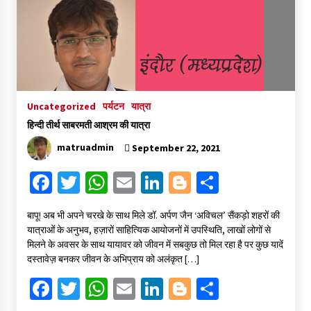
संकट में विज्ञान पत्रिकाओं का भविष्य
April 8, 2023
Uncategorized
पर्यटन
यात्रा
पत्रकारिता की राजधानी का हस्ताक्षर इंदौर प्रेस क्लब
April 8, 2023
हिन्दी तीर्थ साबरमती आश्रम की यात्रा
matruadmin
September 22, 2021
Fa
T
W
E
Li
Bl
S
हिन्दी कवि सम्मेलन आज भी अकेला है ओम जी के बिना….
July 7, 2023
ce
wi
h
m
n
o
h
बापू! अब भी अपने चरखे के साथ मिले डॉ. अर्पण जैन ‘अविचल’ सैंकड़ो शहरों की
b
tt
at
ai
ke
gg
ar
यात्राओं के अनुभव, हज़ारों साहित्यिक आयोजनों में उपस्थिति, लाखों लोगों से
o
er
sA
l
dI
er
e
मिलने के अवसर के साथ यायावर को जीवन में सबकुछ तो मिल रहा है पर कुछ यादें
दस्तावेज़ बनकर जीवन के अभिप्राय को अलंकृत […]
o
p
n
Fa
T
W
E
Li
Bl
S
k
p
ce
wi
h
m
n
o
h