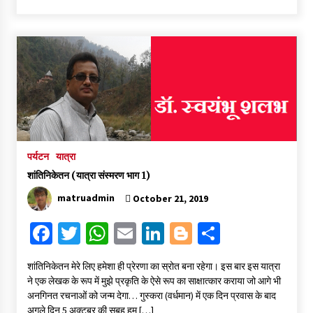
b
tt
at
ai
ke
gg
ar
o
er
sA
l
dI
er
e
o
p
n
k
p
पर्यटन
यात्रा
शांतिनिकेतन (यात्रा संस्मरण भाग 1)
matruadmin
October 21, 2019
Fa
T
W
E
Li
Bl
S
ce
wi
h
m
n
o
h
शांतिनिकेतन मेरे लिए हमेशा ही प्रेरणा का स्रोत बना रहेगा। इस बार इस यात्रा
b
tt
at
ai
ke
gg
ar
ने एक लेखक के रूप में मुझे प्रकृति के ऐसे रूप का साक्षात्कार कराया जो आगे भी
o
er
sA
l
dI
er
e
अनगिनत रचनाओं को जन्म देगा… गुस्करा (वर्धमान) में एक दिन प्रवास के बाद
अगले दिन 5 अक्टूबर की सुबह हम […]