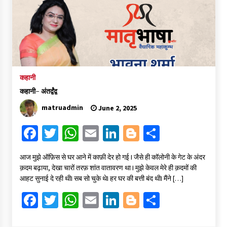
संकट में विज्ञान पत्रिकाओं का भविष्य
April 8, 2023
कहानी
पत्रकारिता की राजधानी का हस्ताक्षर इंदौर प्रेस क्लब
April 8, 2023
कहानी- अंतर्द्वंद्व
matruadmin
June 2, 2025
Fa
T
W
E
Li
Bl
S
हिन्दी कवि सम्मेलन आज भी अकेला है ओम जी के बिना….
July 7, 2023
ce
wi
h
m
n
o
h
आज मुझे ऑफ़िस से घर आने में काफ़ी देर हो गई I जैसे ही कॉलोनी के गेट के अंदर
b
tt
at
ai
ke
gg
ar
क़दम बढ़ाया, देखा चारों तरफ़ शांत वातावरण था I मुझे केवल मेरे ही क़दमों की
o
er
sA
l
dI
er
e
आहट सुनाई दे रही थीI सब सो चुके थेI हर घर की बत्ती बंद थीI मैंने […]
o
p
n
Fa
T
W
E
Li
Bl
S
k
p
ce
wi
h
m
n
o
h