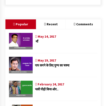
b
tt
at
ai
ke
gg
ar
o
er
sA
l
dI
er
e
o
p
n
Popular
Recent
Comments
k
p
May 14, 2017
माँ
May 19, 2017
पाप करने के लिए पुण्य का चश्मा
February 24, 2017
भावी पीढ़ी किस ओर..