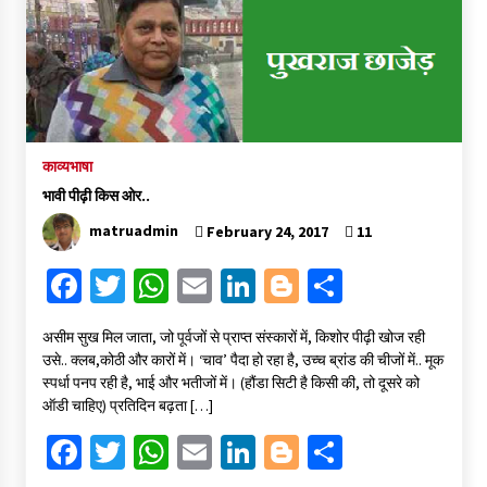
संकट में विज्ञान पत्रिकाओं का भविष्य
April 8, 2023
काव्यभाषा
पत्रकारिता की राजधानी का हस्ताक्षर इंदौर प्रेस क्लब
April 8, 2023
भावी पीढ़ी किस ओर..
matruadmin
February 24, 2017
11
Fa
T
W
E
Li
Bl
S
हिन्दी कवि सम्मेलन आज भी अकेला है ओम जी के बिना….
July 7, 2023
ce
wi
h
m
n
o
h
असीम सुख मिल जाता, जो पूर्वजों से प्राप्त संस्कारों में, किशोर पीढ़ी खोज रही
b
tt
at
ai
ke
gg
ar
उसे.. क्लब,कोठी और कारों में। ‘चाव’ पैदा हो रहा है, उच्च ब्रांड की चीजों में.. मूक
o
er
sA
l
dI
er
e
स्पर्धा पनप रही है, भाई और भतीजों में। (हौंडा सिटी है किसी की, तो दूसरे को
ऑडी चाहिए) प्रतिदिन बढ़ता […]
o
p
n
Fa
T
W
E
Li
Bl
S
k
p
ce
wi
h
m
n
o
h