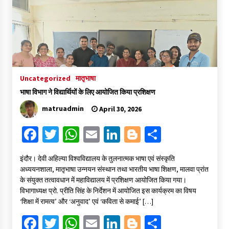
संकट में विज्ञान पत्रिकाओं का भविष्य
April 8, 2023
Uncategorized
मातृभाषा
पत्रकारिता की राजधानी का हस्ताक्षर इंदौर प्रेस क्लब
April 8, 2023
भाषा विभाग ने विद्यार्थियों के लिए आयोजित किया प्रशिक्षण
matruadmin
April 30, 2026
Fa
T
W
E
Li
Bl
S
हिन्दी कवि सम्मेलन आज भी अकेला है ओम जी के बिना….
July 7, 2023
ce
wi
h
m
n
o
h
इंदौर। देवी अहिल्या विश्वविद्यालय के तुलनात्मक भाषा एवं संस्कृति
b
tt
at
ai
ke
gg
ar
अध्ययनशाला, मातृभाषा उन्नयन संस्थान तथा भारतीय भाषा शिक्षण, मालवा प्रांत
o
er
sA
l
dI
er
e
के संयुक्त तत्वावधान में महाविद्यालय में प्रशिक्षण आयोजित किया गया।
विभागाध्यक्ष प्रो. प्रीति सिंह के निर्देशन में आयोजित इस कार्यक्रम का विषय
o
p
n
‘शिक्षा में रामत्व’ और ‘अनुवाद’ एवं ‘कविता से कमाई’ […]
k
p
Fa
T
W
E
Li
Bl
S