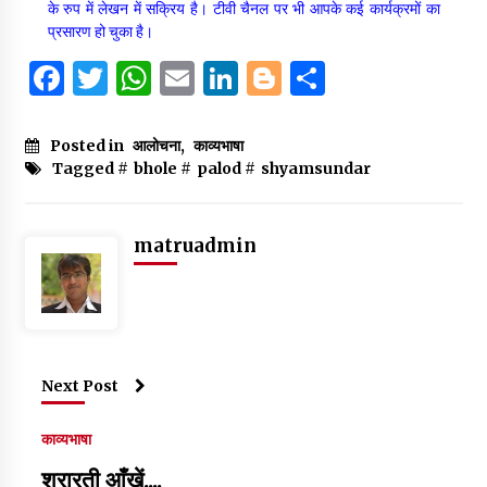
के रुप में लेखन में सक्रिय है। टीवी चैनल पर भी आपके कई कार्यक्रमों का
प्रसारण हो चुका है।
F
T
W
E
Li
B
S
a
w
h
m
n
lo
h
c
it
at
ai
k
g
ar
Posted in
आलोचना
,
काव्यभाषा
Tagged #
bhole
#
palod
#
shyamsundar
e
te
s
l
e
g
e
b
r
A
dI
er
o
p
n
matruadmin
o
p
k
Next Post
काव्यभाषा
शरारती आँखें....