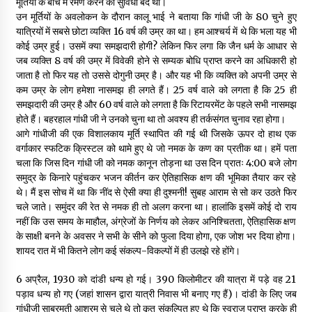
मूर्तियों के बीच में रमण करने की सुविधा बंद थी।
उन मूर्तियों के अवलोकन के दौरान कालू भाई ने बताया कि गांधी जी के 80 चुने हुए
यात्रियों में सबसे छोटा व्यक्ति 16 वर्ष की उम्र का था। हम आश्चर्य में थे कि भला यह भी
कोई उम्र हुई। उसमें क्या समझदारी होगी? लेकिन फिर लगा कि जैन धर्म के आधार से
जब व्यक्ति 8 वर्ष की उम्र में विवेकी होने से सम्यक बोधि प्राप्त करने का अधिकारी हो
जाता है तो फिर यह तो उससे दोगुनी उम्र है। और यह भी कि व्यक्ति को अपनी उम्र से
कम उम्र के लोग हमेशा नासमझ ही लगते हैं। 25 वर्ष वाले को लगता है कि 25 ही
समझदारी की उम्र है और 60 वर्ष वाले को लगता है कि रिटायरमेंट के पहले सभी नासमझ
होते हैं। बहरहाल गांधी जी ने उनको चुना था तो अवश्य ही तर्कसंगत चुनाव रहा होगा।
आगे गांधीजी की एक विशालकाय मूर्ति स्थापित की गई थी जिसके ऊपर दो हाथ एक
वर्गाकार स्फटिक क्रिस्टल को थामे हुए थे जो नमक के कण का प्रतीक था। हमें पता
चला कि जिस दिन गांधी जी को नमक कानून तोड़ना था उस दिन प्रातः 4:00 बजे लोग
समुद्र के किनारे पहुंचकर भजन कीर्तन कर ऐतिहासिक क्षण की भूमिका तैयार कर रहे
थे। मैं इस सोच में था कि नींद से ऐसी क्या ही दुश्मनी! सुबह आराम से सो कर उठते फिर
चले जाते। समुंदर की रेत से नमक ही तो अलग करना था। हालांकि इसमें कोई दो राय
नहीं कि उस समय के माहौल, अंग्रेजों के निर्णय को लेकर अनिश्चितता, ऐतिहासिक क्षण
के साक्षी बनने के अवसर ने सभी के सीने को फुला दिया होगा, एक जोश भर दिया होगा।
शायद रात में भी कितने लोग कई संकल्प-विकल्पों में ही उलझे रहे होंगे।
6 अप्रैल, 1930 को दांडी धन्य हो गई। 390 किलोमीटर की यात्रा में पड़े वह 21
पड़ाव धन्य हो गए (जहां शासन द्वारा यात्री निवास भी बनाए गए हैं)। दांडी के लिए जब
गांधीजी साबरमती आश्रम से चले थे तो कृत संकल्पित हुए थे कि स्वराज प्राप्त करके ही