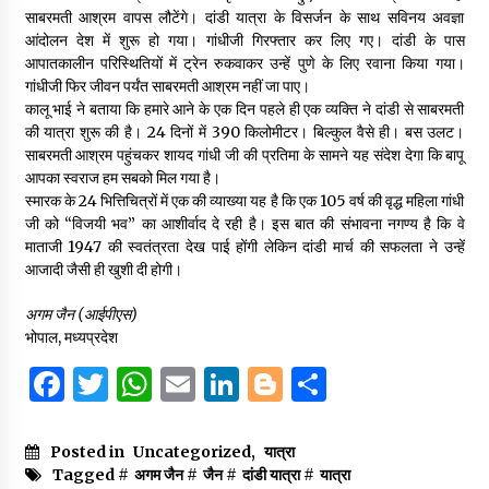
साबरमती आश्रम वापस लौटेंगे। दांडी यात्रा के विसर्जन के साथ सविनय अवज्ञा
आंदोलन देश में शुरू हो गया। गांधीजी गिरफ्तार कर लिए गए। दांडी के पास
आपातकालीन परिस्थितियों में ट्रेन रुकवाकर उन्हें पुणे के लिए रवाना किया गया।
गांधीजी फिर जीवन पर्यंत साबरमती आश्रम नहीं जा पाए।
कालू भाई ने बताया कि हमारे आने के एक दिन पहले ही एक व्यक्ति ने दांडी से साबरमती
की यात्रा शुरू की है। 24 दिनों में 390 किलोमीटर। बिल्कुल वैसे ही। बस उलट।
साबरमती आश्रम पहुंचकर शायद गांधी जी की प्रतिमा के सामने यह संदेश देगा कि बापू
आपका स्वराज हम सबको मिल गया है।
स्मारक के 24 भित्तिचित्रों में एक की व्याख्या यह है कि एक 105 वर्ष की वृद्ध महिला गांधी
जी को “विजयी भव” का आशीर्वाद दे रही है। इस बात की संभावना नगण्य है कि वे
माताजी 1947 की स्वतंत्रता देख पाई होंगी लेकिन दांडी मार्च की सफलता ने उन्हें
आजादी जैसी ही खुशी दी होगी।
अगम जैन (आईपीएस)
भोपाल, मध्यप्रदेश
F
T
W
E
Li
B
S
a
w
h
m
n
lo
h
c
it
at
ai
k
g
ar
Posted in
Uncategorized
,
यात्रा
Tagged #
अगम जैन
#
जैन
#
दांडी यात्रा
#
यात्रा
e
te
s
l
e
g
e