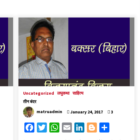
के
Uncategorized
लघुकथा
साहित्य
तीन बंदर
matruadmin
January 24, 2017
3
Fa
T
W
E
Li
Bl
S
ce
wi
h
m
n
o
h