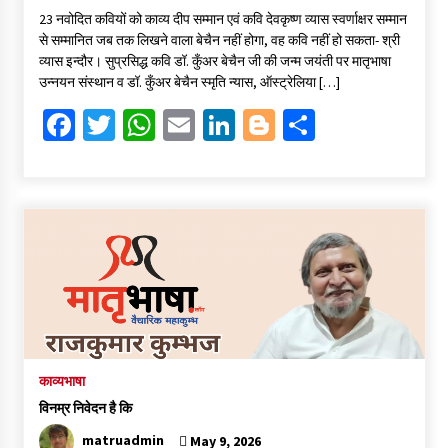
ce
wi
h
m
n
o
h
23 नवोदित कवियों को काव्य दीप सम्मान एवं कवि देवकृष्ण व्यास स्वर्णाक्षर सम्मान
b
tt
at
ai
ke
gg
ar
से सम्मानित जब तक लिखने वाला बेचैन नहीं होगा, वह कवि नहीं हो सकता- श्री
o
er
sA
l
dI
er
e
व्यास इन्दौर। सुप्रसिद्ध कवि डॉ. कुँअर बेचैन जी की जन्म जयंती पर मातृभाषा
उन्नयन संस्थान व डॉ. कुँअर बेचैन स्मृति न्यास, ऑस्ट्रेलिया […]
o
p
n
Fa
T
W
E
Li
Bl
S
k
p
ce
wi
h
m
n
o
h
b
tt
at
ai
ke
gg
ar
o
er
sA
l
dI
er
e
o
p
n
k
p
काव्यभाषा
विनम्र निवेदन है कि
matruadmin
May 9, 2026