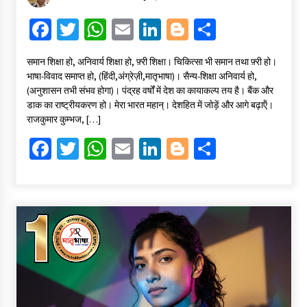
Fa
T
W
E
Li
Bl
S
ce
wi
h
m
n
o
h
समान शिक्षा हो, अनिवार्य शिक्षा हो, फ़्री शिक्षा। चिकित्सा भी समान तथा फ़्री हो।
b
tt
at
ai
ke
gg
ar
भाषा-विवाद समाप्त हो, (हिंदी,अंग्रेज़ी,मातृभाषा)। सैन्य-शिक्षा अनिवार्य हो,
o
er
sA
l
dI
er
e
(अनुशासन तभी संभव होगा)। पंद्रह वर्षों में देश का कायाकल्प तय है। बैंक और
डाक का राष्ट्रीयकरण हो। मेरा भारत महान्। देशहित में जोड़ें और आगे बढ़ाऍं।
o
p
n
राजकुमार कुम्भज, […]
k
p
Fa
T
W
E
Li
Bl
S
ce
wi
h
m
n
o
h
b
tt
at
ai
ke
gg
ar
o
er
sA
l
dI
er
e
o
p
n
k
p