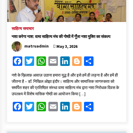
साहित्य समाचार
नशा करेगा नाश: वामा साहित्य मंच की गोष्ठी में गूँजा नशा मुक्ति का संकल्प
matruadmin
May 3, 2026
Fa
T
W
E
Li
Bl
S
ce
wi
h
m
n
o
h
​नशे के ख़िलाफ़ आवाज़ उठाना हमारा युद्ध है और इसे हमें ही लड़ना है और हमें ही
b
tt
at
ai
ke
gg
ar
जीतना है – डॉ. निखिल ओझा ​इंदौर। साहित्य और सामाजिक जागरुकता को
o
er
sA
l
dI
er
e
समर्पित शहर की प्रतिष्ठित संस्था वामा साहित्य मंच द्वारा नशा निरोधक दिवस के
उपलक्ष्य में विशेष मासिक गोष्ठी का आयोजन किया […]
o
p
n
Fa
T
W
E
Li
Bl
S
k
p
ce
wi
h
m
n
o
h
b
tt
at
ai
ke
gg
ar