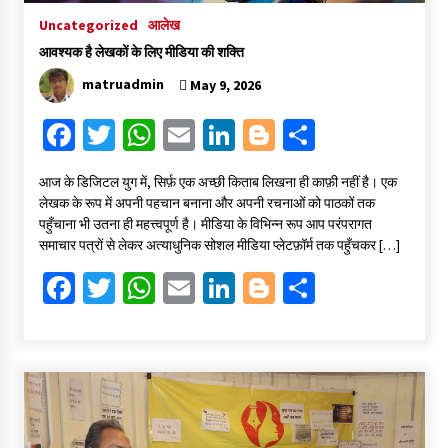
Uncategorized
आलेख
आवश्यक है लेखकों के लिए मीडिया की शक्ति
matruadmin
May 9, 2026
Fa
T
W
E
Li
Bl
S
ce
wi
h
m
n
o
h
​आज के डिजिटल युग में, सिर्फ़ एक अच्छी किताब लिखना ही काफ़ी नहीं है। एक
b
tt
at
ai
ke
gg
ar
लेखक के रूप में अपनी पहचान बनाना और अपनी रचनाओं को पाठकों तक
o
er
sA
l
dI
er
e
पहुँचाना भी उतना ही महत्त्वपूर्ण है। मीडिया के विभिन्न रूप आप परंपरागत
समाचार पत्रों से लेकर अत्याधुनिक सोशल मीडिया प्लेटफ़ॉर्म तक पहुँचकर […]
o
p
n
Fa
T
W
E
Li
Bl
S
k
p
ce
wi
h
m
n
o
h
b
tt
at
ai
ke
gg
ar
o
er
sA
l
dI
er
e
o
p
n
k
p