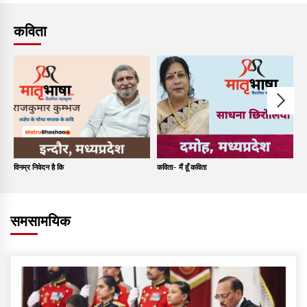
कविता
विनम्र निवेदन है कि
कविता- मैं हूँ कविता
कव
समसामयिक