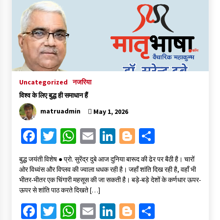
o
er
sA
l
dI
er
e
o
p
n
k
p
Uncategorized
नजरिया
विश्व के लिए बुद्ध ही समाधान हैं
matruadmin
May 1, 2026
Fa
T
W
E
Li
Bl
S
ce
wi
h
m
n
o
h
बुद्ध जयंती विशेष ● प्रो. सुरेंद्र दुबे आज दुनिया बारूद की ढेर पर बैठी है। चारों
b
tt
at
ai
ke
gg
ar
ओर विध्वंस और विप्लव की ज्वाला धधक रही है। जहाँ शांति दिख रही है, वहाँ भी
o
er
sA
l
dI
er
e
भीतर-भीतर एक चिंगारी महसूस की जा सकती है। बड़े-बड़े देशों के कर्णधार ऊपर-
ऊपर से शांति पाठ करते दिखते […]
o
p
n
Fa
T
W
E
Li
Bl
S
k
p