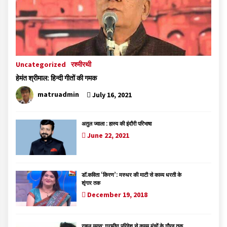
Uncategorized
रश्मीरथी
हेमंत श्रीमाल: हिन्दी गीतों की गमक
matruadmin
July 16, 2021
अतुल ज्वाला : हास्य की इंदौरी परिभाषा
June 22, 2021
डॉ.कविता ‘किरण’: मरुधर की माटी से काव्य धरती के
शृंगार तक
December 19, 2018
राहुल व्यास: ग्रामीण परिवेश से काव्य मंचों के गौरव तक