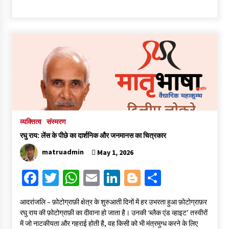
ce
wi
h
m
n
o
h
b
tt
at
ai
ke
gg
ar
o
er
sA
l
dI
er
e
o
p
n
k
p
व्यक्तित्व
संस्मरण
रघु राय: लेंस के पीछे का दार्शनिक और जनमानस का चित्रकार
matruadmin
May 1, 2026
Fa
T
W
E
Li
Bl
S
ce
wi
h
m
n
o
h
आदरांजलि – फ़ोटोग्राफ़ी क्षेत्र के शुरुआती दिनों में हर उभरता हुआ फ़ोटोग्राफ़र
b
tt
at
ai
ke
gg
ar
रघु राय की फ़ोटोग्राफ़ी का दीवाना हो जाता है। उनकी ‘ब्लैक एंड व्हाइट’ तस्वीरों
o
er
sA
l
dI
er
e
में जो नाटकीयता और गहराई होती है, वह किसी को भी मंत्रमुग्ध करने के लिए