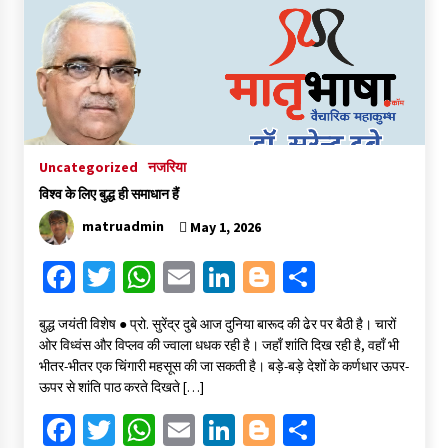
o
er
sA
l
dI
er
e
o
p
n
k
p
Uncategorized
नजरिया
विश्व के लिए बुद्ध ही समाधान हैं
matruadmin
May 1, 2026
Fa
T
W
E
Li
Bl
S
ce
wi
h
m
n
o
h
बुद्ध जयंती विशेष ● प्रो. सुरेंद्र दुबे आज दुनिया बारूद की ढेर पर बैठी है। चारों
b
tt
at
ai
ke
gg
ar
ओर विध्वंस और विप्लव की ज्वाला धधक रही है। जहाँ शांति दिख रही है, वहाँ भी
o
er
sA
l
dI
er
e
भीतर-भीतर एक चिंगारी महसूस की जा सकती है। बड़े-बड़े देशों के कर्णधार ऊपर-
ऊपर से शांति पाठ करते दिखते […]
o
p
n
Fa
T
W
E
Li
Bl
S
k
p