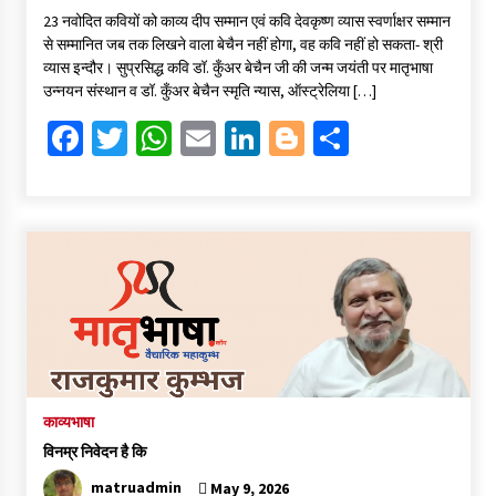
ce
wi
h
m
n
o
h
23 नवोदित कवियों को काव्य दीप सम्मान एवं कवि देवकृष्ण व्यास स्वर्णाक्षर सम्मान
b
tt
at
ai
ke
gg
ar
से सम्मानित जब तक लिखने वाला बेचैन नहीं होगा, वह कवि नहीं हो सकता- श्री
o
er
sA
l
dI
er
e
व्यास इन्दौर। सुप्रसिद्ध कवि डॉ. कुँअर बेचैन जी की जन्म जयंती पर मातृभाषा
उन्नयन संस्थान व डॉ. कुँअर बेचैन स्मृति न्यास, ऑस्ट्रेलिया […]
o
p
n
Fa
T
W
E
Li
Bl
S
k
p
ce
wi
h
m
n
o
h
b
tt
at
ai
ke
gg
ar
o
er
sA
l
dI
er
e
o
p
n
k
p
काव्यभाषा
विनम्र निवेदन है कि
matruadmin
May 9, 2026