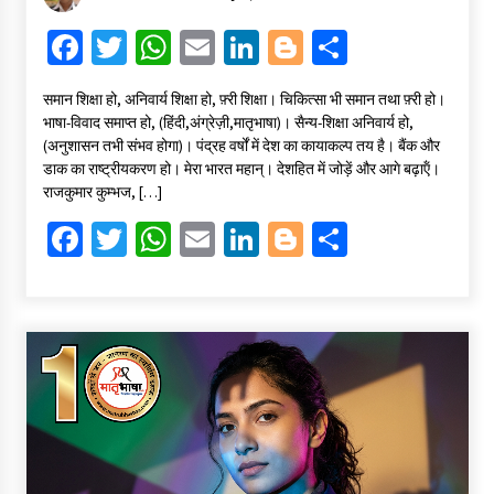
Fa
T
W
E
Li
Bl
S
ce
wi
h
m
n
o
h
समान शिक्षा हो, अनिवार्य शिक्षा हो, फ़्री शिक्षा। चिकित्सा भी समान तथा फ़्री हो।
b
tt
at
ai
ke
gg
ar
भाषा-विवाद समाप्त हो, (हिंदी,अंग्रेज़ी,मातृभाषा)। सैन्य-शिक्षा अनिवार्य हो,
o
er
sA
l
dI
er
e
(अनुशासन तभी संभव होगा)। पंद्रह वर्षों में देश का कायाकल्प तय है। बैंक और
डाक का राष्ट्रीयकरण हो। मेरा भारत महान्। देशहित में जोड़ें और आगे बढ़ाऍं।
o
p
n
राजकुमार कुम्भज, […]
k
p
Fa
T
W
E
Li
Bl
S
ce
wi
h
m
n
o
h
b
tt
at
ai
ke
gg
ar
o
er
sA
l
dI
er
e
o
p
n
k
p