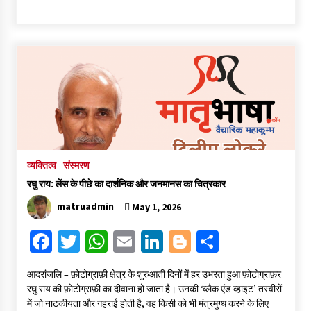
ce
wi
h
m
n
o
h
b
tt
at
ai
ke
gg
ar
o
er
sA
l
dI
er
e
o
p
n
k
p
व्यक्तित्व
संस्मरण
रघु राय: लेंस के पीछे का दार्शनिक और जनमानस का चित्रकार
matruadmin
May 1, 2026
Fa
T
W
E
Li
Bl
S
ce
wi
h
m
n
o
h
आदरांजलि – फ़ोटोग्राफ़ी क्षेत्र के शुरुआती दिनों में हर उभरता हुआ फ़ोटोग्राफ़र
b
tt
at
ai
ke
gg
ar
रघु राय की फ़ोटोग्राफ़ी का दीवाना हो जाता है। उनकी ‘ब्लैक एंड व्हाइट’ तस्वीरों
o
er
sA
l
dI
er
e
में जो नाटकीयता और गहराई होती है, वह किसी को भी मंत्रमुग्ध करने के लिए