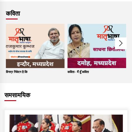
कविता
विनम्र निवेदन है कि
कविता- मैं हूँ कविता
कव
समसामयिक