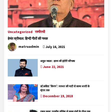
Uncategorized
रश्मीरथी
हेमंत श्रीमाल: हिन्दी गीतों की गमक
matruadmin
July 16, 2021
अतुल ज्वाला : हास्य की इंदौरी परिभाषा
June 22, 2021
डॉ.कविता ‘किरण’: मरुधर की माटी से काव्य धरती के
शृंगार तक
December 19, 2018
राहुल व्यास: ग्रामीण परिवेश से काव्य मंचों के गौरव तक