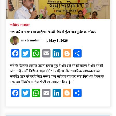
साहित्य समाचार
नशा करेगा नाश: वामा साहित्य मंच की गोष्ठी में गूँजा नशा मुक्ति का संकल्प
matruadmin
May 3, 2026
Fa
T
W
E
Li
Bl
S
ce
wi
h
m
n
o
h
​नशे के ख़िलाफ़ आवाज़ उठाना हमारा युद्ध है और इसे हमें ही लड़ना है और हमें ही
b
tt
at
ai
ke
gg
ar
जीतना है – डॉ. निखिल ओझा ​इंदौर। साहित्य और सामाजिक जागरुकता को
o
er
sA
l
dI
er
e
समर्पित शहर की प्रतिष्ठित संस्था वामा साहित्य मंच द्वारा नशा निरोधक दिवस के
उपलक्ष्य में विशेष मासिक गोष्ठी का आयोजन किया […]
o
p
n
Fa
T
W
E
Li
Bl
S
k
p
ce
wi
h
m
n
o
h
b
tt
at
ai
ke
gg
ar