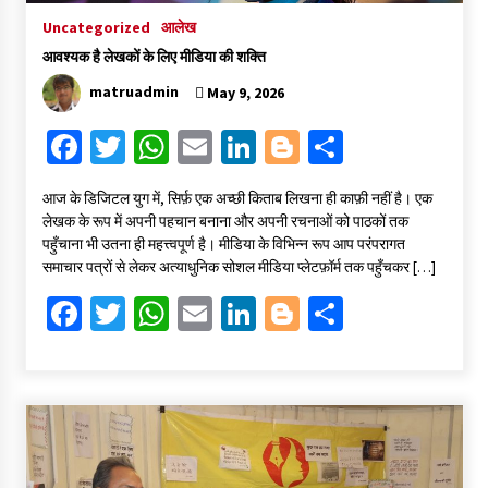
Uncategorized
आलेख
आवश्यक है लेखकों के लिए मीडिया की शक्ति
matruadmin
May 9, 2026
Fa
T
W
E
Li
Bl
S
ce
wi
h
m
n
o
h
​आज के डिजिटल युग में, सिर्फ़ एक अच्छी किताब लिखना ही काफ़ी नहीं है। एक
b
tt
at
ai
ke
gg
ar
लेखक के रूप में अपनी पहचान बनाना और अपनी रचनाओं को पाठकों तक
o
er
sA
l
dI
er
e
पहुँचाना भी उतना ही महत्त्वपूर्ण है। मीडिया के विभिन्न रूप आप परंपरागत
समाचार पत्रों से लेकर अत्याधुनिक सोशल मीडिया प्लेटफ़ॉर्म तक पहुँचकर […]
o
p
n
Fa
T
W
E
Li
Bl
S
k
p
ce
wi
h
m
n
o
h
b
tt
at
ai
ke
gg
ar
o
er
sA
l
dI
er
e
o
p
n
k
p