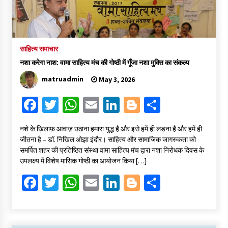
साहित्य समाचार
नशा करेगा नाश: वामा साहित्य मंच की गोष्ठी में गूँजा नशा मुक्ति का संकल्प
matruadmin
May 3, 2026
Fa
T
W
E
Li
Bl
S
ce
wi
h
m
n
o
h
​नशे के ख़िलाफ़ आवाज़ उठाना हमारा युद्ध है और इसे हमें ही लड़ना है और हमें ही
b
tt
at
ai
ke
gg
ar
जीतना है – डॉ. निखिल ओझा ​इंदौर। साहित्य और सामाजिक जागरुकता को
o
er
sA
l
dI
er
e
समर्पित शहर की प्रतिष्ठित संस्था वामा साहित्य मंच द्वारा नशा निरोधक दिवस के
उपलक्ष्य में विशेष मासिक गोष्ठी का आयोजन किया […]
o
p
n
Fa
T
W
E
Li
Bl
S
k
p
ce
wi
h
m
n
o
h
b
tt
at
ai
ke
gg
ar