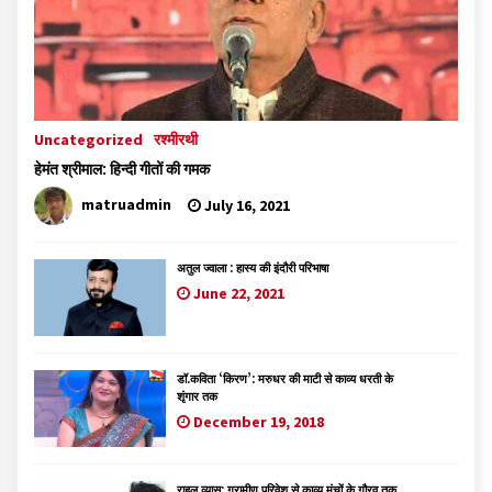
Uncategorized
रश्मीरथी
हेमंत श्रीमाल: हिन्दी गीतों की गमक
matruadmin
July 16, 2021
अतुल ज्वाला : हास्य की इंदौरी परिभाषा
June 22, 2021
डॉ.कविता ‘किरण’: मरुधर की माटी से काव्य धरती के
शृंगार तक
December 19, 2018
राहुल व्यास: ग्रामीण परिवेश से काव्य मंचों के गौरव तक