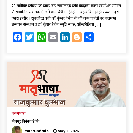
ce
wi
h
m
n
o
h
23 नवोदित कवियों को काव्य दीप सम्मान एवं कवि देवकृष्ण व्यास स्वर्णाक्षर सम्मान
b
tt
at
ai
ke
gg
ar
से सम्मानित जब तक लिखने वाला बेचैन नहीं होगा, वह कवि नहीं हो सकता- श्री
o
er
sA
l
dI
er
e
व्यास इन्दौर। सुप्रसिद्ध कवि डॉ. कुँअर बेचैन जी की जन्म जयंती पर मातृभाषा
उन्नयन संस्थान व डॉ. कुँअर बेचैन स्मृति न्यास, ऑस्ट्रेलिया […]
o
p
n
Fa
T
W
E
Li
Bl
S
k
p
ce
wi
h
m
n
o
h
b
tt
at
ai
ke
gg
ar
o
er
sA
l
dI
er
e
o
p
n
k
p
काव्यभाषा
विनम्र निवेदन है कि
matruadmin
May 9, 2026