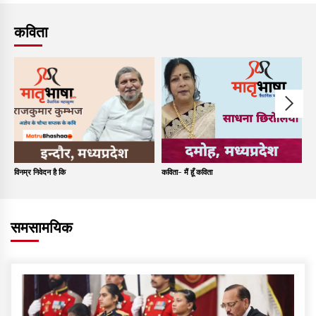
कविता
विनम्र निवेदन है कि
कविता- मैं हूँ कविता
कव
समसामयिक