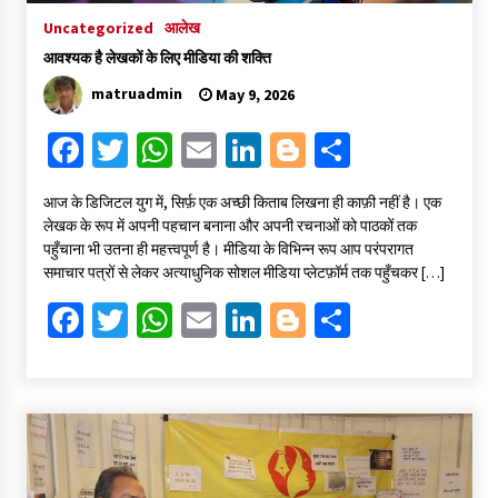
Uncategorized
आलेख
आवश्यक है लेखकों के लिए मीडिया की शक्ति
matruadmin
May 9, 2026
Fa
T
W
E
Li
Bl
S
ce
wi
h
m
n
o
h
​आज के डिजिटल युग में, सिर्फ़ एक अच्छी किताब लिखना ही काफ़ी नहीं है। एक
b
tt
at
ai
ke
gg
ar
लेखक के रूप में अपनी पहचान बनाना और अपनी रचनाओं को पाठकों तक
o
er
sA
l
dI
er
e
पहुँचाना भी उतना ही महत्त्वपूर्ण है। मीडिया के विभिन्न रूप आप परंपरागत
समाचार पत्रों से लेकर अत्याधुनिक सोशल मीडिया प्लेटफ़ॉर्म तक पहुँचकर […]
o
p
n
Fa
T
W
E
Li
Bl
S
k
p
ce
wi
h
m
n
o
h
b
tt
at
ai
ke
gg
ar
o
er
sA
l
dI
er
e
o
p
n
k
p