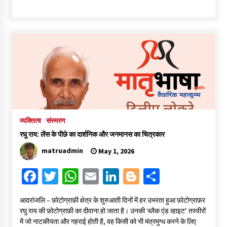
ce
wi
h
m
n
o
h
b
tt
at
ai
ke
gg
ar
o
er
sA
l
dI
er
e
o
p
n
k
p
व्यक्तित्व
संस्मरण
रघु राय: लेंस के पीछे का दार्शनिक और जनमानस का चित्रकार
matruadmin
May 1, 2026
Fa
T
W
E
Li
Bl
S
ce
wi
h
m
n
o
h
आदरांजलि – फ़ोटोग्राफ़ी क्षेत्र के शुरुआती दिनों में हर उभरता हुआ फ़ोटोग्राफ़र
b
tt
at
ai
ke
gg
ar
रघु राय की फ़ोटोग्राफ़ी का दीवाना हो जाता है। उनकी ‘ब्लैक एंड व्हाइट’ तस्वीरों
o
er
sA
l
dI
er
e
में जो नाटकीयता और गहराई होती है, वह किसी को भी मंत्रमुग्ध करने के लिए