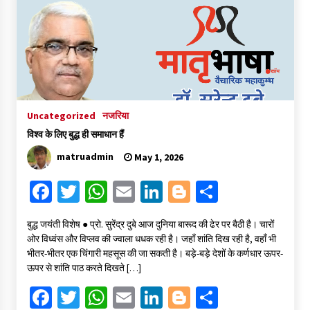
o
er
sA
l
dI
er
e
o
p
n
k
p
Uncategorized
नजरिया
विश्व के लिए बुद्ध ही समाधान हैं
matruadmin
May 1, 2026
Fa
T
W
E
Li
Bl
S
ce
wi
h
m
n
o
h
बुद्ध जयंती विशेष ● प्रो. सुरेंद्र दुबे आज दुनिया बारूद की ढेर पर बैठी है। चारों
b
tt
at
ai
ke
gg
ar
ओर विध्वंस और विप्लव की ज्वाला धधक रही है। जहाँ शांति दिख रही है, वहाँ भी
o
er
sA
l
dI
er
e
भीतर-भीतर एक चिंगारी महसूस की जा सकती है। बड़े-बड़े देशों के कर्णधार ऊपर-
ऊपर से शांति पाठ करते दिखते […]
o
p
n
Fa
T
W
E
Li
Bl
S
k
p