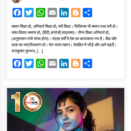
Fa
T
W
E
Li
Bl
S
ce
wi
h
m
n
o
h
समान शिक्षा हो, अनिवार्य शिक्षा हो, फ़्री शिक्षा। चिकित्सा भी समान तथा फ़्री हो।
b
tt
at
ai
ke
gg
ar
भाषा-विवाद समाप्त हो, (हिंदी,अंग्रेज़ी,मातृभाषा)। सैन्य-शिक्षा अनिवार्य हो,
o
er
sA
l
dI
er
e
(अनुशासन तभी संभव होगा)। पंद्रह वर्षों में देश का कायाकल्प तय है। बैंक और
डाक का राष्ट्रीयकरण हो। मेरा भारत महान्। देशहित में जोड़ें और आगे बढ़ाऍं।
o
p
n
राजकुमार कुम्भज, […]
k
p
Fa
T
W
E
Li
Bl
S
ce
wi
h
m
n
o
h
b
tt
at
ai
ke
gg
ar
o
er
sA
l
dI
er
e
o
p
n
k
p