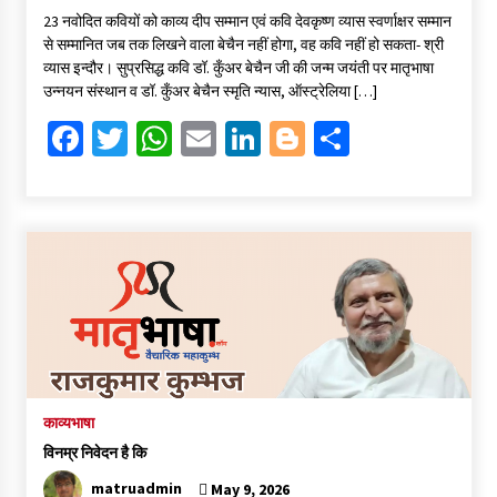
ce
wi
h
m
n
o
h
23 नवोदित कवियों को काव्य दीप सम्मान एवं कवि देवकृष्ण व्यास स्वर्णाक्षर सम्मान
b
tt
at
ai
ke
gg
ar
से सम्मानित जब तक लिखने वाला बेचैन नहीं होगा, वह कवि नहीं हो सकता- श्री
o
er
sA
l
dI
er
e
व्यास इन्दौर। सुप्रसिद्ध कवि डॉ. कुँअर बेचैन जी की जन्म जयंती पर मातृभाषा
उन्नयन संस्थान व डॉ. कुँअर बेचैन स्मृति न्यास, ऑस्ट्रेलिया […]
o
p
n
Fa
T
W
E
Li
Bl
S
k
p
ce
wi
h
m
n
o
h
b
tt
at
ai
ke
gg
ar
o
er
sA
l
dI
er
e
o
p
n
k
p
काव्यभाषा
विनम्र निवेदन है कि
matruadmin
May 9, 2026