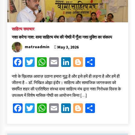
साहित्य समाचार
नशा करेगा नाश: वामा साहित्य मंच की गोष्ठी में गूँजा नशा मुक्ति का संकल्प
matruadmin
May 3, 2026
Fa
T
W
E
Li
Bl
S
ce
wi
h
m
n
o
h
​नशे के ख़िलाफ़ आवाज़ उठाना हमारा युद्ध है और इसे हमें ही लड़ना है और हमें ही
b
tt
at
ai
ke
gg
ar
जीतना है – डॉ. निखिल ओझा ​इंदौर। साहित्य और सामाजिक जागरुकता को
o
er
sA
l
dI
er
e
समर्पित शहर की प्रतिष्ठित संस्था वामा साहित्य मंच द्वारा नशा निरोधक दिवस के
उपलक्ष्य में विशेष मासिक गोष्ठी का आयोजन किया […]
o
p
n
Fa
T
W
E
Li
Bl
S
k
p
ce
wi
h
m
n
o
h
b
tt
at
ai
ke
gg
ar