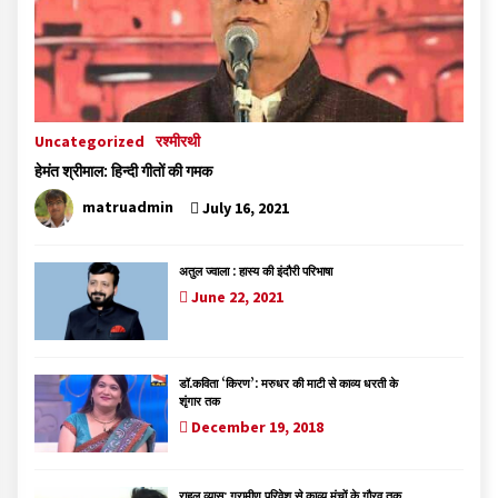
Uncategorized
रश्मीरथी
हेमंत श्रीमाल: हिन्दी गीतों की गमक
matruadmin
July 16, 2021
अतुल ज्वाला : हास्य की इंदौरी परिभाषा
June 22, 2021
डॉ.कविता ‘किरण’: मरुधर की माटी से काव्य धरती के
शृंगार तक
December 19, 2018
राहुल व्यास: ग्रामीण परिवेश से काव्य मंचों के गौरव तक