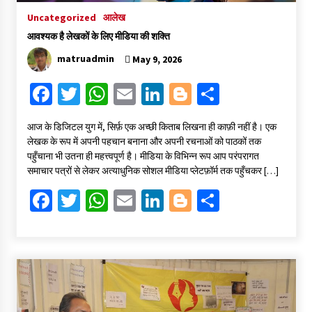
Uncategorized
आलेख
आवश्यक है लेखकों के लिए मीडिया की शक्ति
matruadmin
May 9, 2026
Fa
T
W
E
Li
Bl
S
ce
wi
h
m
n
o
h
​आज के डिजिटल युग में, सिर्फ़ एक अच्छी किताब लिखना ही काफ़ी नहीं है। एक
b
tt
at
ai
ke
gg
ar
लेखक के रूप में अपनी पहचान बनाना और अपनी रचनाओं को पाठकों तक
o
er
sA
l
dI
er
e
पहुँचाना भी उतना ही महत्त्वपूर्ण है। मीडिया के विभिन्न रूप आप परंपरागत
समाचार पत्रों से लेकर अत्याधुनिक सोशल मीडिया प्लेटफ़ॉर्म तक पहुँचकर […]
o
p
n
Fa
T
W
E
Li
Bl
S
k
p
ce
wi
h
m
n
o
h
b
tt
at
ai
ke
gg
ar
o
er
sA
l
dI
er
e
o
p
n
k
p