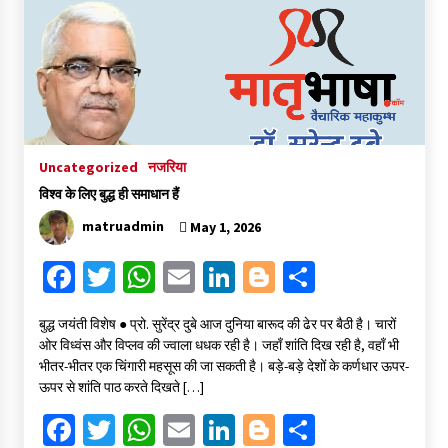
o
er
sA
l
dI
er
e
o
p
n
k
p
Uncategorized
नजरिया
विश्व के लिए बुद्ध ही समाधान हैं
matruadmin
May 1, 2026
Fa
T
W
E
Li
Bl
S
ce
wi
h
m
n
o
h
बुद्ध जयंती विशेष ● प्रो. सुरेंद्र दुबे आज दुनिया बारूद की ढेर पर बैठी है। चारों
b
tt
at
ai
ke
gg
ar
ओर विध्वंस और विप्लव की ज्वाला धधक रही है। जहाँ शांति दिख रही है, वहाँ भी
o
er
sA
l
dI
er
e
भीतर-भीतर एक चिंगारी महसूस की जा सकती है। बड़े-बड़े देशों के कर्णधार ऊपर-
ऊपर से शांति पाठ करते दिखते […]
o
p
n
Fa
T
W
E
Li
Bl
S
k
p