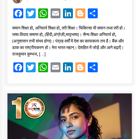
Fa
T
W
E
Li
Bl
S
ce
wi
h
m
n
o
h
समान शिक्षा हो, अनिवार्य शिक्षा हो, फ़्री शिक्षा। चिकित्सा भी समान तथा फ़्री हो।
b
tt
at
ai
ke
gg
ar
भाषा-विवाद समाप्त हो, (हिंदी,अंग्रेज़ी,मातृभाषा)। सैन्य-शिक्षा अनिवार्य हो,
o
er
sA
l
dI
er
e
(अनुशासन तभी संभव होगा)। पंद्रह वर्षों में देश का कायाकल्प तय है। बैंक और
डाक का राष्ट्रीयकरण हो। मेरा भारत महान्। देशहित में जोड़ें और आगे बढ़ाऍं।
o
p
n
राजकुमार कुम्भज, […]
k
p
Fa
T
W
E
Li
Bl
S
ce
wi
h
m
n
o
h
b
tt
at
ai
ke
gg
ar
o
er
sA
l
dI
er
e
o
p
n
k
p