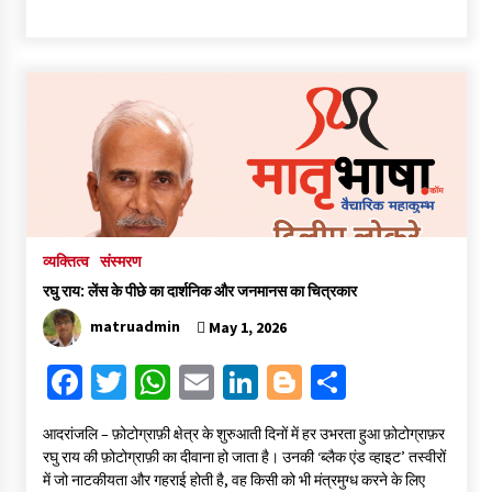
ce
wi
h
m
n
o
h
b
tt
at
ai
ke
gg
ar
o
er
sA
l
dI
er
e
o
p
n
k
p
व्यक्तित्व
संस्मरण
रघु राय: लेंस के पीछे का दार्शनिक और जनमानस का चित्रकार
matruadmin
May 1, 2026
Fa
T
W
E
Li
Bl
S
ce
wi
h
m
n
o
h
आदरांजलि – फ़ोटोग्राफ़ी क्षेत्र के शुरुआती दिनों में हर उभरता हुआ फ़ोटोग्राफ़र
b
tt
at
ai
ke
gg
ar
रघु राय की फ़ोटोग्राफ़ी का दीवाना हो जाता है। उनकी ‘ब्लैक एंड व्हाइट’ तस्वीरों
o
er
sA
l
dI
er
e
में जो नाटकीयता और गहराई होती है, वह किसी को भी मंत्रमुग्ध करने के लिए