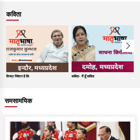
कविता
विनम्र निवेदन है कि
कविता- मैं हूँ कविता
कव
समसामयिक