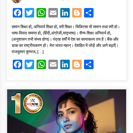
Fa
T
W
E
Li
Bl
S
ce
wi
h
m
n
o
h
समान शिक्षा हो, अनिवार्य शिक्षा हो, फ़्री शिक्षा। चिकित्सा भी समान तथा फ़्री हो।
b
tt
at
ai
ke
gg
ar
भाषा-विवाद समाप्त हो, (हिंदी,अंग्रेज़ी,मातृभाषा)। सैन्य-शिक्षा अनिवार्य हो,
o
er
sA
l
dI
er
e
(अनुशासन तभी संभव होगा)। पंद्रह वर्षों में देश का कायाकल्प तय है। बैंक और
डाक का राष्ट्रीयकरण हो। मेरा भारत महान्। देशहित में जोड़ें और आगे बढ़ाऍं।
o
p
n
राजकुमार कुम्भज, […]
k
p
Fa
T
W
E
Li
Bl
S
ce
wi
h
m
n
o
h
b
tt
at
ai
ke
gg
ar
o
er
sA
l
dI
er
e
o
p
n
k
p