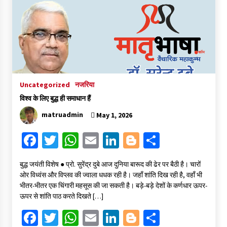
o
er
sA
l
dI
er
e
o
p
n
k
p
Uncategorized
नजरिया
विश्व के लिए बुद्ध ही समाधान हैं
matruadmin
May 1, 2026
Fa
T
W
E
Li
Bl
S
ce
wi
h
m
n
o
h
बुद्ध जयंती विशेष ● प्रो. सुरेंद्र दुबे आज दुनिया बारूद की ढेर पर बैठी है। चारों
b
tt
at
ai
ke
gg
ar
ओर विध्वंस और विप्लव की ज्वाला धधक रही है। जहाँ शांति दिख रही है, वहाँ भी
o
er
sA
l
dI
er
e
भीतर-भीतर एक चिंगारी महसूस की जा सकती है। बड़े-बड़े देशों के कर्णधार ऊपर-
ऊपर से शांति पाठ करते दिखते […]
o
p
n
Fa
T
W
E
Li
Bl
S
k
p