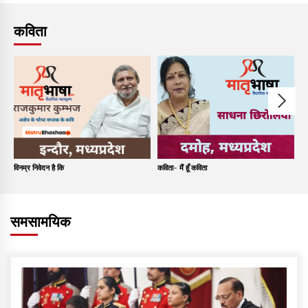
कविता
विनम्र निवेदन है कि
कविता- मैं हूँ कविता
कव
समसामयिक