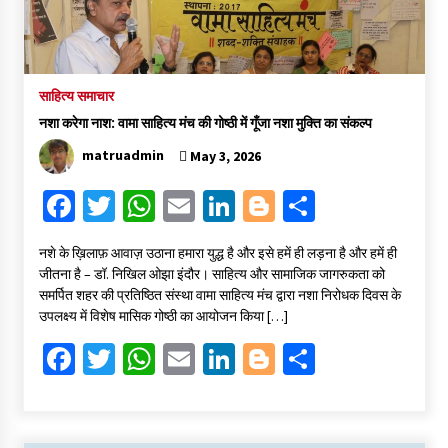
साहित्य समाचार
नशा करेगा नाश: वामा साहित्य मंच की गोष्ठी में गूँजा नशा मुक्ति का संकल्प
matruadmin
May 3, 2026
Fa
T
W
E
Li
Bl
S
ce
wi
h
m
n
o
h
​नशे के ख़िलाफ़ आवाज़ उठाना हमारा युद्ध है और इसे हमें ही लड़ना है और हमें ही
b
tt
at
ai
ke
gg
ar
जीतना है – डॉ. निखिल ओझा ​इंदौर। साहित्य और सामाजिक जागरुकता को
o
er
sA
l
dI
er
e
समर्पित शहर की प्रतिष्ठित संस्था वामा साहित्य मंच द्वारा नशा निरोधक दिवस के
उपलक्ष्य में विशेष मासिक गोष्ठी का आयोजन किया […]
o
p
n
Fa
T
W
E
Li
Bl
S
k
p
ce
wi
h
m
n
o
h
b
tt
at
ai
ke
gg
ar