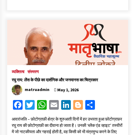
ce
wi
h
m
n
o
h
b
tt
at
ai
ke
gg
ar
o
er
sA
l
dI
er
e
o
p
n
k
p
व्यक्तित्व
संस्मरण
रघु राय: लेंस के पीछे का दार्शनिक और जनमानस का चित्रकार
matruadmin
May 1, 2026
Fa
T
W
E
Li
Bl
S
ce
wi
h
m
n
o
h
आदरांजलि – फ़ोटोग्राफ़ी क्षेत्र के शुरुआती दिनों में हर उभरता हुआ फ़ोटोग्राफ़र
b
tt
at
ai
ke
gg
ar
रघु राय की फ़ोटोग्राफ़ी का दीवाना हो जाता है। उनकी ‘ब्लैक एंड व्हाइट’ तस्वीरों
o
er
sA
l
dI
er
e
में जो नाटकीयता और गहराई होती है, वह किसी को भी मंत्रमुग्ध करने के लिए