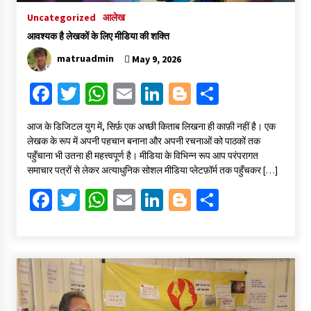
Uncategorized
आलेख
आवश्यक है लेखकों के लिए मीडिया की शक्ति
matruadmin
May 9, 2026
Fa
T
W
E
Li
Bl
S
ce
wi
h
m
n
o
h
​आज के डिजिटल युग में, सिर्फ़ एक अच्छी किताब लिखना ही काफ़ी नहीं है। एक
b
tt
at
ai
ke
gg
ar
लेखक के रूप में अपनी पहचान बनाना और अपनी रचनाओं को पाठकों तक
o
er
sA
l
dI
er
e
पहुँचाना भी उतना ही महत्त्वपूर्ण है। मीडिया के विभिन्न रूप आप परंपरागत
समाचार पत्रों से लेकर अत्याधुनिक सोशल मीडिया प्लेटफ़ॉर्म तक पहुँचकर […]
o
p
n
Fa
T
W
E
Li
Bl
S
k
p
ce
wi
h
m
n
o
h
b
tt
at
ai
ke
gg
ar
o
er
sA
l
dI
er
e
o
p
n
k
p