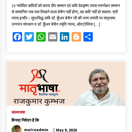
ce
wi
h
m
n
o
h
23 नवोदित कवियों को काव्य दीप सम्मान एवं कवि देवकृष्ण व्यास स्वर्णाक्षर सम्मान
b
tt
at
ai
ke
gg
ar
से सम्मानित जब तक लिखने वाला बेचैन नहीं होगा, वह कवि नहीं हो सकता- श्री
o
er
sA
l
dI
er
e
व्यास इन्दौर। सुप्रसिद्ध कवि डॉ. कुँअर बेचैन जी की जन्म जयंती पर मातृभाषा
उन्नयन संस्थान व डॉ. कुँअर बेचैन स्मृति न्यास, ऑस्ट्रेलिया […]
o
p
n
Fa
T
W
E
Li
Bl
S
k
p
ce
wi
h
m
n
o
h
b
tt
at
ai
ke
gg
ar
o
er
sA
l
dI
er
e
o
p
n
k
p
काव्यभाषा
विनम्र निवेदन है कि
matruadmin
May 9, 2026