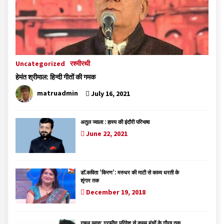
Uncategorized
रश्मीरथी
हेमंत श्रीमाल: हिन्दी गीतों की गमक
matruadmin
July 16, 2021
अतुल ज्वाला : हास्य की इंदौरी परिभाषा
June 22, 2021
डॉ.कविता ‘किरण’: मरुधर की माटी से काव्य धरती के
शृंगार तक
December 19, 2018
राहुल व्यास: ग्रामीण परिवेश से काव्य मंचों के गौरव तक