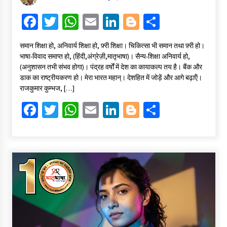
Fa
T
W
E
Li
Bl
S
ce
wi
h
m
n
o
h
समान शिक्षा हो, अनिवार्य शिक्षा हो, फ़्री शिक्षा। चिकित्सा भी समान तथा फ़्री हो।
b
tt
at
ai
ke
gg
ar
भाषा-विवाद समाप्त हो, (हिंदी,अंग्रेज़ी,मातृभाषा)। सैन्य-शिक्षा अनिवार्य हो,
o
er
sA
l
dI
er
e
(अनुशासन तभी संभव होगा)। पंद्रह वर्षों में देश का कायाकल्प तय है। बैंक और
डाक का राष्ट्रीयकरण हो। मेरा भारत महान्। देशहित में जोड़ें और आगे बढ़ाऍं।
o
p
n
राजकुमार कुम्भज, […]
k
p
Fa
T
W
E
Li
Bl
S
ce
wi
h
m
n
o
h
b
tt
at
ai
ke
gg
ar
o
er
sA
l
dI
er
e
o
p
n
k
p