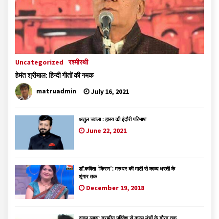
Uncategorized
रश्मीरथी
हेमंत श्रीमाल: हिन्दी गीतों की गमक
matruadmin
July 16, 2021
अतुल ज्वाला : हास्य की इंदौरी परिभाषा
June 22, 2021
डॉ.कविता ‘किरण’: मरुधर की माटी से काव्य धरती के
शृंगार तक
December 19, 2018
राहुल व्यास: ग्रामीण परिवेश से काव्य मंचों के गौरव तक