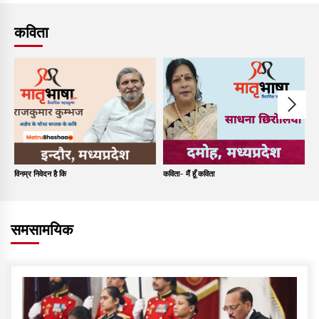
कविता
विनम्र निवेदन है कि
कविता- मैं हूँ कविता
कव
समसामयिक