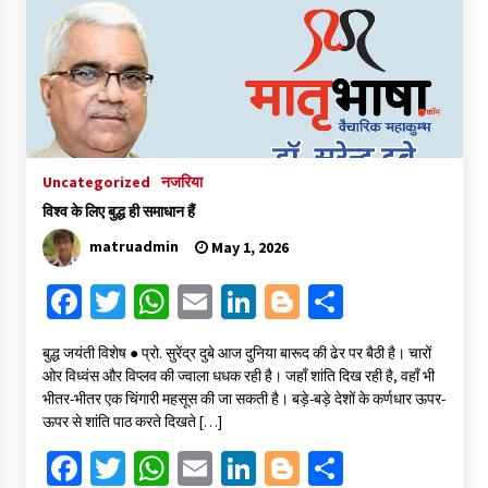
o
er
sA
l
dI
er
e
o
p
n
k
p
Uncategorized
नजरिया
विश्व के लिए बुद्ध ही समाधान हैं
matruadmin
May 1, 2026
Fa
T
W
E
Li
Bl
S
ce
wi
h
m
n
o
h
बुद्ध जयंती विशेष ● प्रो. सुरेंद्र दुबे आज दुनिया बारूद की ढेर पर बैठी है। चारों
b
tt
at
ai
ke
gg
ar
ओर विध्वंस और विप्लव की ज्वाला धधक रही है। जहाँ शांति दिख रही है, वहाँ भी
o
er
sA
l
dI
er
e
भीतर-भीतर एक चिंगारी महसूस की जा सकती है। बड़े-बड़े देशों के कर्णधार ऊपर-
ऊपर से शांति पाठ करते दिखते […]
o
p
n
Fa
T
W
E
Li
Bl
S
k
p