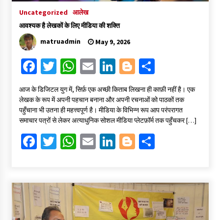
Uncategorized
आलेख
आवश्यक है लेखकों के लिए मीडिया की शक्ति
matruadmin
May 9, 2026
Fa
T
W
E
Li
Bl
S
ce
wi
h
m
n
o
h
​आज के डिजिटल युग में, सिर्फ़ एक अच्छी किताब लिखना ही काफ़ी नहीं है। एक
b
tt
at
ai
ke
gg
ar
लेखक के रूप में अपनी पहचान बनाना और अपनी रचनाओं को पाठकों तक
o
er
sA
l
dI
er
e
पहुँचाना भी उतना ही महत्त्वपूर्ण है। मीडिया के विभिन्न रूप आप परंपरागत
समाचार पत्रों से लेकर अत्याधुनिक सोशल मीडिया प्लेटफ़ॉर्म तक पहुँचकर […]
o
p
n
Fa
T
W
E
Li
Bl
S
k
p
ce
wi
h
m
n
o
h
b
tt
at
ai
ke
gg
ar
o
er
sA
l
dI
er
e
o
p
n
k
p