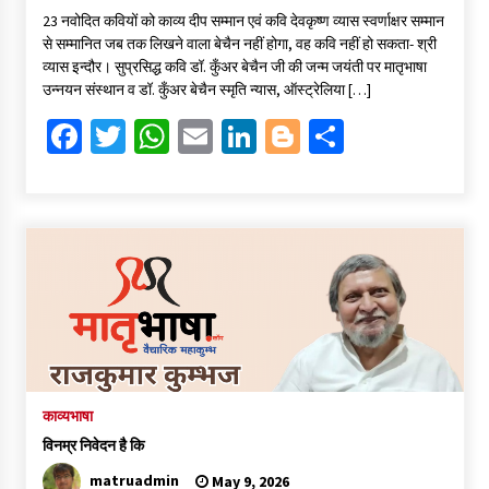
ce
wi
h
m
n
o
h
23 नवोदित कवियों को काव्य दीप सम्मान एवं कवि देवकृष्ण व्यास स्वर्णाक्षर सम्मान
b
tt
at
ai
ke
gg
ar
से सम्मानित जब तक लिखने वाला बेचैन नहीं होगा, वह कवि नहीं हो सकता- श्री
o
er
sA
l
dI
er
e
व्यास इन्दौर। सुप्रसिद्ध कवि डॉ. कुँअर बेचैन जी की जन्म जयंती पर मातृभाषा
उन्नयन संस्थान व डॉ. कुँअर बेचैन स्मृति न्यास, ऑस्ट्रेलिया […]
o
p
n
Fa
T
W
E
Li
Bl
S
k
p
ce
wi
h
m
n
o
h
b
tt
at
ai
ke
gg
ar
o
er
sA
l
dI
er
e
o
p
n
k
p
काव्यभाषा
विनम्र निवेदन है कि
matruadmin
May 9, 2026