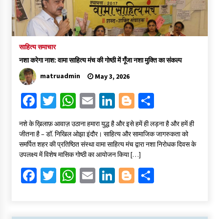
साहित्य समाचार
नशा करेगा नाश: वामा साहित्य मंच की गोष्ठी में गूँजा नशा मुक्ति का संकल्प
matruadmin
May 3, 2026
Fa
T
W
E
Li
Bl
S
ce
wi
h
m
n
o
h
​नशे के ख़िलाफ़ आवाज़ उठाना हमारा युद्ध है और इसे हमें ही लड़ना है और हमें ही
b
tt
at
ai
ke
gg
ar
जीतना है – डॉ. निखिल ओझा ​इंदौर। साहित्य और सामाजिक जागरुकता को
o
er
sA
l
dI
er
e
समर्पित शहर की प्रतिष्ठित संस्था वामा साहित्य मंच द्वारा नशा निरोधक दिवस के
उपलक्ष्य में विशेष मासिक गोष्ठी का आयोजन किया […]
o
p
n
Fa
T
W
E
Li
Bl
S
k
p
ce
wi
h
m
n
o
h
b
tt
at
ai
ke
gg
ar