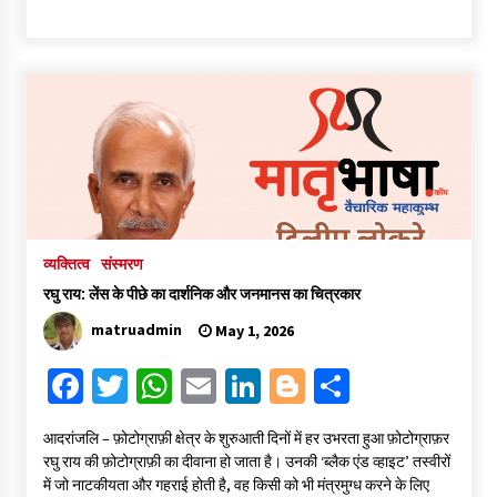
ce
wi
h
m
n
o
h
b
tt
at
ai
ke
gg
ar
o
er
sA
l
dI
er
e
o
p
n
k
p
व्यक्तित्व
संस्मरण
रघु राय: लेंस के पीछे का दार्शनिक और जनमानस का चित्रकार
matruadmin
May 1, 2026
Fa
T
W
E
Li
Bl
S
ce
wi
h
m
n
o
h
आदरांजलि – फ़ोटोग्राफ़ी क्षेत्र के शुरुआती दिनों में हर उभरता हुआ फ़ोटोग्राफ़र
b
tt
at
ai
ke
gg
ar
रघु राय की फ़ोटोग्राफ़ी का दीवाना हो जाता है। उनकी ‘ब्लैक एंड व्हाइट’ तस्वीरों
o
er
sA
l
dI
er
e
में जो नाटकीयता और गहराई होती है, वह किसी को भी मंत्रमुग्ध करने के लिए