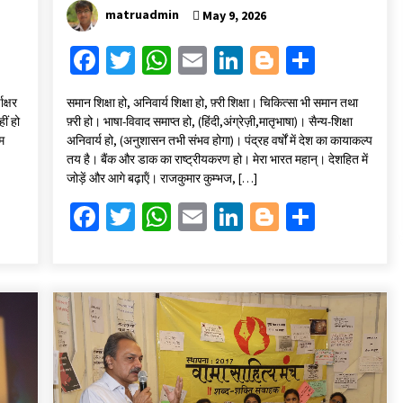
matruadmin
May 9, 2026
Fa
T
W
E
Li
Bl
S
ce
wi
h
m
n
o
h
ाक्षर
समान शिक्षा हो, अनिवार्य शिक्षा हो, फ़्री शिक्षा। चिकित्सा भी समान तथा
b
tt
at
ai
ke
gg
ar
ीं हो
फ़्री हो। भाषा-विवाद समाप्त हो, (हिंदी,अंग्रेज़ी,मातृभाषा)। सैन्य-शिक्षा
o
er
sA
l
dI
er
e
्म
अनिवार्य हो, (अनुशासन तभी संभव होगा)। पंद्रह वर्षों में देश का कायाकल्प
तय है। बैंक और डाक का राष्ट्रीयकरण हो। मेरा भारत महान्। देशहित में
o
p
n
जोड़ें और आगे बढ़ाऍं। राजकुमार कुम्भज, […]
k
p
Fa
T
W
E
Li
Bl
S
ce
wi
h
m
n
o
h
b
tt
at
ai
ke
gg
ar
o
er
sA
l
dI
er
e
o
p
n
k
p