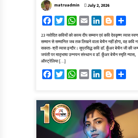
matruadmin
July 2, 2026
Fa
T
W
E
Li
Bl
S
ce
wi
h
m
n
o
h
23 नवोदित कवियों को काव्य दीप सम्मान एवं कवि देवकृष्ण व्यास स्वर्ण
b
tt
at
ai
ke
gg
ar
सम्मान से सम्मानित जब तक लिखने वाला बेचैन नहीं होगा, वह कवि नह
o
er
sA
l
dI
er
e
सकता- श्री व्यास इन्दौर। सुप्रसिद्ध कवि डॉ. कुँअर बेचैन जी की जन
जयंती पर मातृभाषा उन्नयन संस्थान व डॉ. कुँअर बेचैन स्मृति न्यास,
o
p
n
ऑस्ट्रेलिया […]
k
p
Fa
T
W
E
Li
Bl
S
ce
wi
h
m
n
o
h
b
tt
at
ai
ke
gg
ar
o
er
sA
l
dI
er
e
o
p
n
k
p