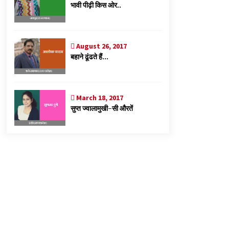
भावी पीढ़ी किस ओर..
August 26, 2017
बहाने ढूंढते हैं…
March 18, 2017
सुप्त ज्वालामुखी-सी औरतें