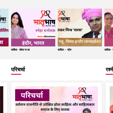
कविता- सोचा ना था
कविता – प्रेम
कविता- स
परिचर्चा
रश्