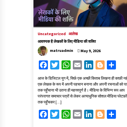
Uncategorized
आलेख
आवश्यक है लेखकों के लिए मीडिया की शक्ति
matruadmin
May 9, 2026
Fa
T
W
E
Li
Bl
S
ce
wi
h
m
n
o
h
​आज के डिजिटल युग में, सिर्फ़ एक अच्छी किताब लिखना ही काफ़ी नही
b
tt
at
ai
ke
gg
ar
एक लेखक के रूप में अपनी पहचान बनाना और अपनी रचनाओं को पा
o
er
sA
l
dI
er
e
तक पहुँचाना भी उतना ही महत्त्वपूर्ण है। मीडिया के विभिन्न रूप आप
परंपरागत समाचार पत्रों से लेकर अत्याधुनिक सोशल मीडिया प्लेटफ़ॉर
o
p
n
तक पहुँचकर […]
k
p
Fa
T
W
E
Li
Bl
S
ce
wi
h
m
n
o
h