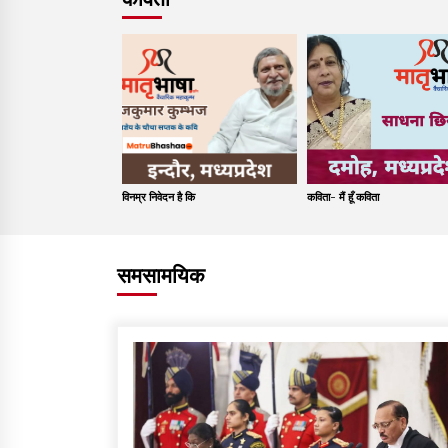
विनम्र निवेदन है कि
कविता- मैं हूँ कविता
समसामयिक