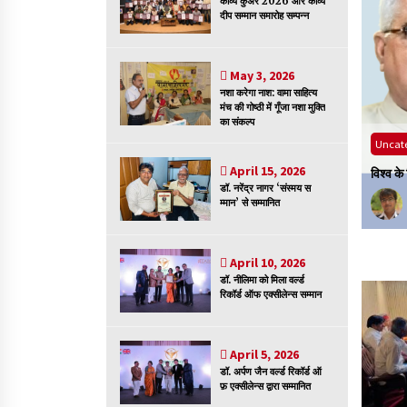
काव्य कुँअर 2026 और काव्य
दीप सम्मान समारोह सम्पन्न
हिन्दी कवि सम्मेलन आज भी अकेला है ओम जी 
बिना….
May 3, 2026
नशा करेगा नाश: वामा साहित्य
July 7, 2023
मंच की गोष्ठी में गूँजा नशा मुक्ति
का संकल्प
gorized
नजरिया
Uncat
April 15, 2026
िए बुद्ध ही समाधान हैं
भाषा विभ
डॉ. नरेंद्र नागर ‘संस्मय स
matruadmin
May 1, 2026
म्मान’ से सम्मानित
April 10, 2026
डॉ. नीलिमा को मिला वर्ल्ड
रिकॉर्ड ऑफ एक्सीलेन्स सम्मान
April 5, 2026
डॉ. अर्पण जैन वर्ल्ड रिकॉर्ड ऑ
फ़ एक्सीलेन्स द्वारा सम्मानित