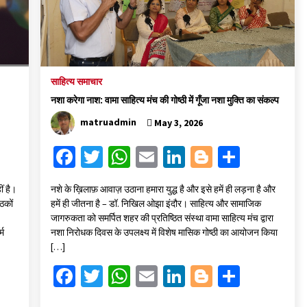
साहित्य समाचार
नशा करेगा नाश: वामा साहित्य मंच की गोष्ठी में गूँजा नशा मुक्ति का संकल्प
matruadmin
May 3, 2026
Fa
T
W
E
Li
Bl
S
ce
wi
h
m
n
o
h
ं है।
​नशे के ख़िलाफ़ आवाज़ उठाना हमारा युद्ध है और इसे हमें ही लड़ना है और
b
tt
at
ai
ke
gg
ar
ठकों
हमें ही जीतना है – डॉ. निखिल ओझा ​इंदौर। साहित्य और सामाजिक
o
er
sA
l
dI
er
e
जागरुकता को समर्पित शहर की प्रतिष्ठित संस्था वामा साहित्य मंच द्वारा
्म
नशा निरोधक दिवस के उपलक्ष्य में विशेष मासिक गोष्ठी का आयोजन किया
o
p
n
[…]
k
p
Fa
T
W
E
Li
Bl
S
ce
wi
h
m
n
o
h