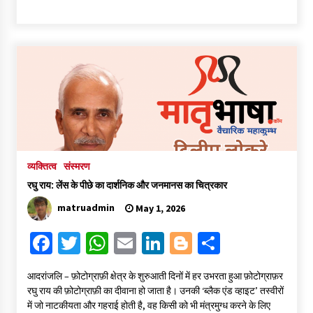
ce
wi
h
m
n
o
h
b
tt
at
ai
ke
gg
ar
o
er
sA
l
dI
er
e
o
p
n
k
p
व्यक्तित्व
संस्मरण
रघु राय: लेंस के पीछे का दार्शनिक और जनमानस का चित्रकार
matruadmin
May 1, 2026
Fa
T
W
E
Li
Bl
S
ce
wi
h
m
n
o
h
आदरांजलि – फ़ोटोग्राफ़ी क्षेत्र के शुरुआती दिनों में हर उभरता हुआ फ़ोटोग्राफ़र
b
tt
at
ai
ke
gg
ar
रघु राय की फ़ोटोग्राफ़ी का दीवाना हो जाता है। उनकी ‘ब्लैक एंड व्हाइट’ तस्वीरों
o
er
sA
l
dI
er
e
में जो नाटकीयता और गहराई होती है, वह किसी को भी मंत्रमुग्ध करने के लिए