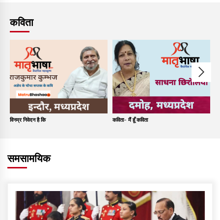
कविता
विनम्र निवेदन है कि
कविता- मैं हूँ कविता
कव
समसामयिक