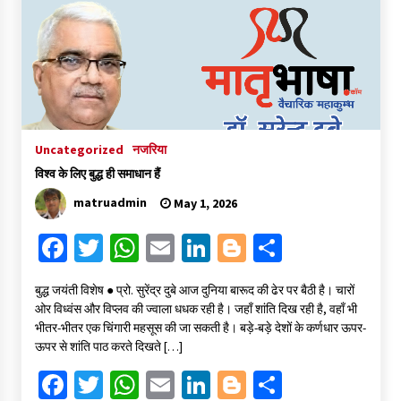
o
er
sA
l
dI
er
e
o
p
n
k
p
Uncategorized
नजरिया
विश्व के लिए बुद्ध ही समाधान हैं
matruadmin
May 1, 2026
Fa
T
W
E
Li
Bl
S
ce
wi
h
m
n
o
h
बुद्ध जयंती विशेष ● प्रो. सुरेंद्र दुबे आज दुनिया बारूद की ढेर पर बैठी है। चारों
b
tt
at
ai
ke
gg
ar
ओर विध्वंस और विप्लव की ज्वाला धधक रही है। जहाँ शांति दिख रही है, वहाँ भी
o
er
sA
l
dI
er
e
भीतर-भीतर एक चिंगारी महसूस की जा सकती है। बड़े-बड़े देशों के कर्णधार ऊपर-
ऊपर से शांति पाठ करते दिखते […]
o
p
n
Fa
T
W
E
Li
Bl
S
k
p