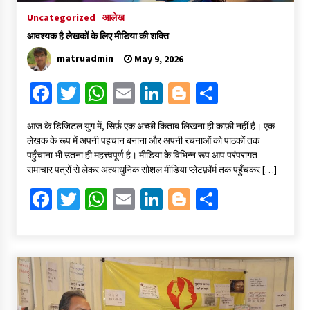
Uncategorized
आलेख
आवश्यक है लेखकों के लिए मीडिया की शक्ति
matruadmin
May 9, 2026
Fa
T
W
E
Li
Bl
S
ce
wi
h
m
n
o
h
​आज के डिजिटल युग में, सिर्फ़ एक अच्छी किताब लिखना ही काफ़ी नहीं है। एक
b
tt
at
ai
ke
gg
ar
लेखक के रूप में अपनी पहचान बनाना और अपनी रचनाओं को पाठकों तक
o
er
sA
l
dI
er
e
पहुँचाना भी उतना ही महत्त्वपूर्ण है। मीडिया के विभिन्न रूप आप परंपरागत
समाचार पत्रों से लेकर अत्याधुनिक सोशल मीडिया प्लेटफ़ॉर्म तक पहुँचकर […]
o
p
n
Fa
T
W
E
Li
Bl
S
k
p
ce
wi
h
m
n
o
h
b
tt
at
ai
ke
gg
ar
o
er
sA
l
dI
er
e
o
p
n
k
p