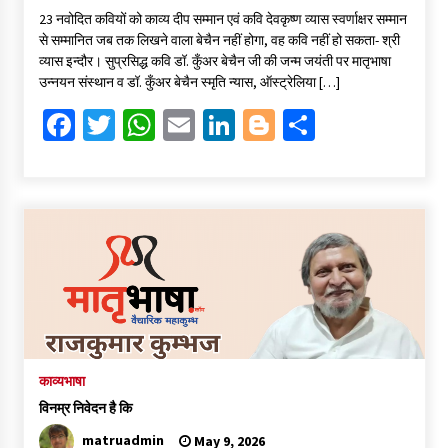
ce
wi
h
m
n
o
h
23 नवोदित कवियों को काव्य दीप सम्मान एवं कवि देवकृष्ण व्यास स्वर्णाक्षर सम्मान
b
tt
at
ai
ke
gg
ar
से सम्मानित जब तक लिखने वाला बेचैन नहीं होगा, वह कवि नहीं हो सकता- श्री
o
er
sA
l
dI
er
e
व्यास इन्दौर। सुप्रसिद्ध कवि डॉ. कुँअर बेचैन जी की जन्म जयंती पर मातृभाषा
उन्नयन संस्थान व डॉ. कुँअर बेचैन स्मृति न्यास, ऑस्ट्रेलिया […]
o
p
n
Fa
T
W
E
Li
Bl
S
k
p
ce
wi
h
m
n
o
h
b
tt
at
ai
ke
gg
ar
o
er
sA
l
dI
er
e
o
p
n
k
p
काव्यभाषा
विनम्र निवेदन है कि
matruadmin
May 9, 2026