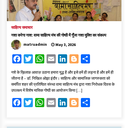
साहित्य समाचार
नशा करेगा नाश: वामा साहित्य मंच की गोष्ठी में गूँजा नशा मुक्ति का संकल्प
matruadmin
May 3, 2026
Fa
T
W
E
Li
Bl
S
ce
wi
h
m
n
o
h
​नशे के ख़िलाफ़ आवाज़ उठाना हमारा युद्ध है और इसे हमें ही लड़ना है और हमें ही
b
tt
at
ai
ke
gg
ar
जीतना है – डॉ. निखिल ओझा ​इंदौर। साहित्य और सामाजिक जागरुकता को
o
er
sA
l
dI
er
e
समर्पित शहर की प्रतिष्ठित संस्था वामा साहित्य मंच द्वारा नशा निरोधक दिवस के
उपलक्ष्य में विशेष मासिक गोष्ठी का आयोजन किया […]
o
p
n
Fa
T
W
E
Li
Bl
S
k
p
ce
wi
h
m
n
o
h
b
tt
at
ai
ke
gg
ar