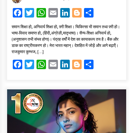
Fa
T
W
E
Li
Bl
S
ce
wi
h
m
n
o
h
समान शिक्षा हो, अनिवार्य शिक्षा हो, फ़्री शिक्षा। चिकित्सा भी समान तथा फ़्री हो।
b
tt
at
ai
ke
gg
ar
भाषा-विवाद समाप्त हो, (हिंदी,अंग्रेज़ी,मातृभाषा)। सैन्य-शिक्षा अनिवार्य हो,
o
er
sA
l
dI
er
e
(अनुशासन तभी संभव होगा)। पंद्रह वर्षों में देश का कायाकल्प तय है। बैंक और
डाक का राष्ट्रीयकरण हो। मेरा भारत महान्। देशहित में जोड़ें और आगे बढ़ाऍं।
o
p
n
राजकुमार कुम्भज, […]
k
p
Fa
T
W
E
Li
Bl
S
ce
wi
h
m
n
o
h
b
tt
at
ai
ke
gg
ar
o
er
sA
l
dI
er
e
o
p
n
k
p