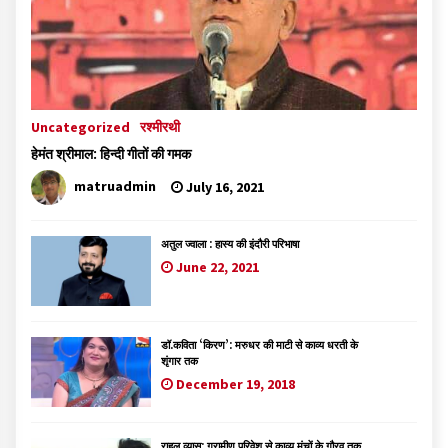
Uncategorized
रश्मीरथी
हेमंत श्रीमाल: हिन्दी गीतों की गमक
matruadmin
July 16, 2021
अतुल ज्वाला : हास्य की इंदौरी परिभाषा
June 22, 2021
डॉ.कविता ‘किरण’: मरुधर की माटी से काव्य धरती के
शृंगार तक
December 19, 2018
राहुल व्यास: ग्रामीण परिवेश से काव्य मंचों के गौरव तक